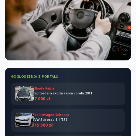
OGŁOSZENIA Z PORTALU
Škoda Fabia
Sprzedam skoda Fabia combi 2011
7 000 zł
Volkswagen Scirocco
VW Scirocco 1.4 TSI
19 500 zł