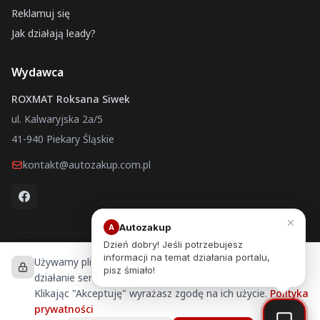
Reklamuj się
Jak działają leady?
Wydawca
ROXMAT Roksana Siwek
ul. Kalwaryjska 2a/5
41-940 Piekary Śląskie
kontakt@autozakup.com.pl
×
Autozakup
A
Dzień dobry! Jeśli potrzebujesz
informacji na temat działania portalu,
Używamy plików cookies, aby zapewnić prawidłowe
Autozakup.com.pl © 2026 ROXMAT Roksana Siwek — Wszelkie
pisz śmiało!
prawa zastrzeżone
działanie serwisu, analizować ruch i personalizować treści.
Portal ogłoszeniowy
Klikając "Akceptuję" wyrażasz zgodę na ich użycie.
Polityka
prywatności
Wykonanie strony:
tworzenie stron www Katowice