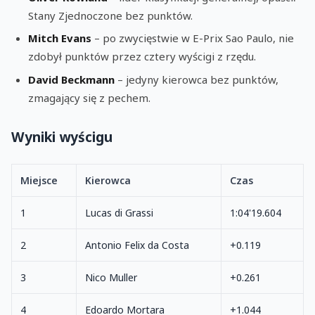
Stany Zjednoczone bez punktów.
Mitch Evans
– po zwycięstwie w E-Prix Sao Paulo, nie
zdobył punktów przez cztery wyścigi z rzędu.
David Beckmann
– jedyny kierowca bez punktów,
zmagający się z pechem.
Wyniki wyścigu
Miejsce
Kierowca
Czas
1
Lucas di Grassi
1:04'19.604
2
Antonio Felix da Costa
+0.119
3
Nico Muller
+0.261
4
Edoardo Mortara
+1.044