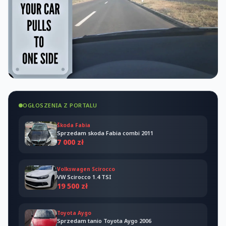
OGŁOSZENIA Z PORTALU
Škoda Fabia
Sprzedam skoda Fabia combi 2011
7 000 zł
Volkswagen Scirocco
VW Scirocco 1.4 TSI
19 500 zł
Toyota Aygo
Sprzedam tanio Toyota Aygo 2006