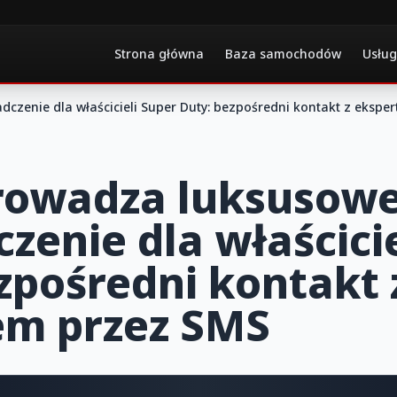
Strona główna
Baza samochodów
Usług
zenie dla właścicieli Super Duty: bezpośredni kontakt z ekspe
rowadza luksusow
zenie dla właścici
zpośredni kontakt 
em przez SMS