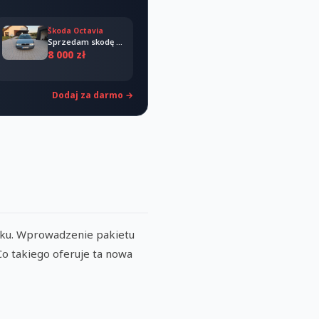
Škoda Octavia
Sprzedam skodę octavia 2008
8 000 zł
Dodaj za darmo →
boku. Wprowadzenie pakietu
 Co takiego oferuje ta nowa