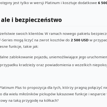
dostępny jest tylko w wersji Platinum i kosztuje dodatkowe
6 50
, ale i bezpieczeństwo
czeństwie swoich klientów. W ramach nowego pakietu bezpiec
 F-Series mogą liczyć na zwrot kosztów do
2 500 USD
w przypad
sne funkcje, takie jak:
dalne zablokowanie pojazdu, uniemożliwiające jego uruchomien
rzypadku kradzieży oraz powiadomienia o wszelkich niepokoj
atinum Plus to propozycja dla tych, którzy pragną połączyć nie 
o dla wielu miłośników pickupów luksusowe funkcje i wsparcie 
otowy na taką przygodę na kółkach?