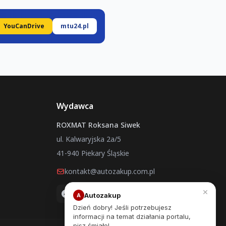
YouCanDrive
mtu24.pl
Wydawca
ROXMAT Roksana Siwek
ul. Kalwaryjska 2a/5
41-940 Piekary Śląskie
kontakt@autozakup.com.pl
×
Autozakup
A
Dzień dobry! Jeśli potrzebujesz
informacji na temat działania portalu,
pisz śmiało!