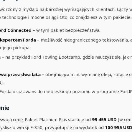
stworzony z myślą o najbardziej wymagających klientach. Łączy w
 technologie i mocne osiągi. Oto, co znajdziesz w tym pakiecie:
ord Connected
– w tym pakiet bezpieczeństwa.
ekspertem Forda
– możliwość nieograniczonego tekstowania, 
ojego pickupa.
a
– na przykład Ford Towing Bootcamp, gdzie nauczysz się, jak n
wa przez dwa lata
– obejmująca m.in. wymianę oleju, rotację
j.
 Forda oraz awans do niebieskiego poziomu w programie FordP
enie
swoją cenę. Pakiet Platinum Plus startuje od
99 455 USD
(w ceni
yślisz o wersji F-350, przygotuj się na wydatek od
100 955 US