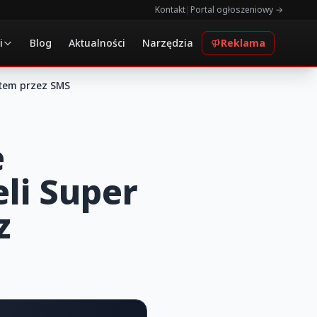
Kontakt
|
Portal ogłoszeniowy →
i
Blog
Aktualności
Narzędzia
Reklama
rtem przez SMS
e
eli Super
z