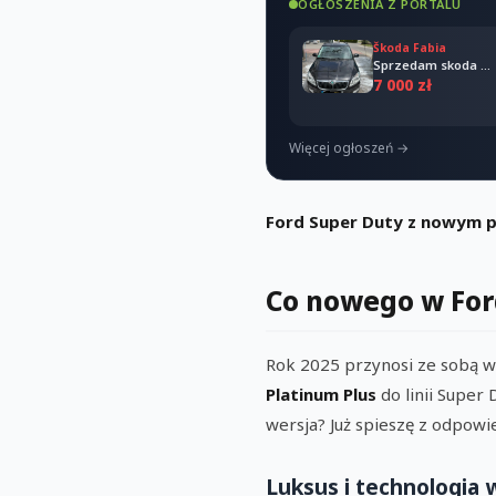
OGŁOSZENIA Z PORTALU
Škoda Fabia
Sprzedam skoda Fabia combi 2011
7 000 zł
Więcej ogłoszeń →
Ford Super Duty z nowym pa
Co nowego w For
Rok 2025 przynosi ze sobą w
Platinum Plus
do linii Super 
wersja? Już spieszę z odpowi
Luksus i technologia