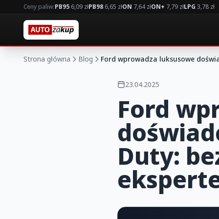
Ceny paliw:
PB95
6,09 zł
PB98
6,65 zł
ON
7,64 zł
ON+
7,79 zł
LPG
3,78 zł
Strona główna
Blog
Ford wprowadza luksusowe doświadc
23.04.2025
Ford wp
doświadc
Duty: be
ekspert