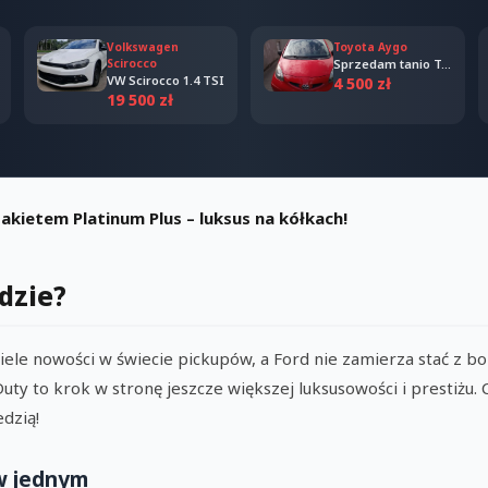
Volkswagen
Toyota Aygo
Scirocco
Sprzedam tanio Toyota Aygo 2006
VW Scirocco 1.4 TSI
4 500 zł
19 500 zł
kietem Platinum Plus – luksus na kółkach!
dzie?
iele nowości w świecie pickupów, a Ford nie zamierza stać z 
Duty to krok w stronę jeszcze większej luksusowości i prestiżu.
edzią!
 w jednym