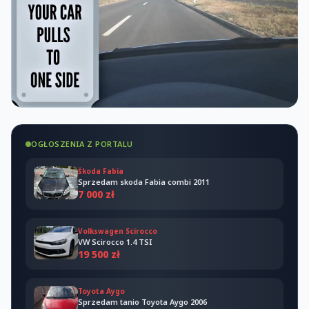
OGŁOSZENIA Z PORTALU
Škoda Fabia
Sprzedam skoda Fabia combi 2011
7 000 zł
Volkswagen Scirocco
VW Scirocco 1.4 TSI
19 500 zł
Toyota Aygo
Sprzedam tanio Toyota Aygo 2006