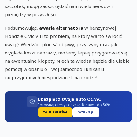
szczotek, mogą zaoszczędzić nam wielu nerwów i
pieniędzy w przyszłości.
Podsumowując,
awaria alternatora
w benzynowej
Hondzie Civic VIII to problem, na który warto zwrócić
uwagę. Wiedząc, jakie są objawy, przyczyny oraz jak
wygląda koszt naprawy, możemy lepiej przygotować się
na ewentualne kłopoty. Niech ta wiedza będzie dla Ciebie
pomocą w dbaniu o Twój samochód i unikaniu
nieprzyjemnych niespodzianek na drodze!
Ubezpiecz swoje auto OC/AC
Porównaj oferty i oszczędź nawet do 50%
YouCanDrive
mtu24.pl