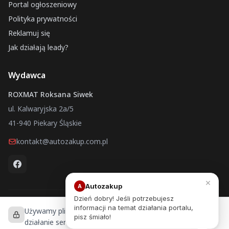
Portal ogłoszeniowy
Polityka prywatności
Reklamuj się
Jak działają leady?
Wydawca
ROXMAT Roksana Siwek
ul. Kalwaryjska 2a/5
41-940 Piekary Śląskie
kontakt@autozakup.com.pl
×
Autozakup
A
Dzień dobry! Jeśli potrzebujesz
informacji na temat działania portalu,
Używamy plików cookies, aby zapewnić prawidłowe
Autozakup.com.pl © 2026 ROXMAT Roksana Siwek — Wszelkie
pisz śmiało!
prawa zastrzeżone
działanie serwisu, analizować ruch i personalizować treści.