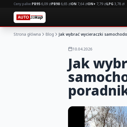
Ceny paliw:
PB95
6,09 zł
PB98
6,65 zł
ON
7,64 zł
ON+
7,79 zł
LPG
3,78 zł
Strona główna
Blog
Jak wybrać wycieraczki samochod
10.04.2026
Jak wybr
samocho
poradni