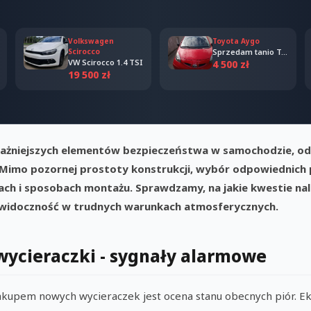
Volkswagen
Toyota Aygo
Scirocco
Sprzedam tanio Toyota Aygo 2006
VW Scirocco 1.4 TSI
4 500 zł
19 500 zł
jważniejszych elementów bezpieczeństwa w samochodzie, od
 Mimo pozornej prostoty konstrukcji, wybór odpowiednich
ach i sposobach montażu. Sprawdzamy, na jakie kwestie na
 widoczność w trudnych warunkach atmosferycznych.
wycieraczki - sygnały alarmowe
upem nowych wycieraczek jest ocena stanu obecnych piór. Eks