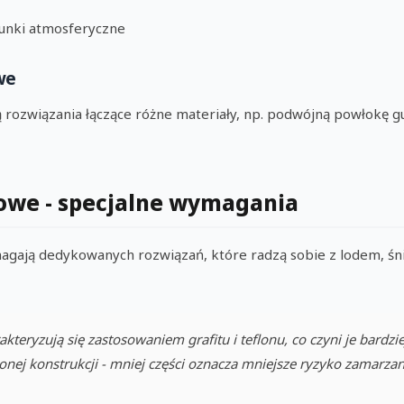
unki atmosferyczne
we
ą rozwiązania łączące różne materiały, np. podwójną powłokę
owe - specjalne wymagania
gają dedykowanych rozwiązań, które radzą sobie z lodem, śni
kteryzują się zastosowaniem grafitu i teflonu, co czyni je bardzi
ej konstrukcji - mniej części oznacza mniejsze ryzyko zamarzan