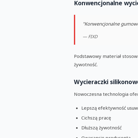
Konwencjonalne wyci
"Konwencjonalne gumowe wy
— FIXD
Podstawowy materiał stosowa
żywotność.
Wycieraczki silikonow
Nowoczesna technologia ofer
Lepszą efektywność usuw
Cichszą pracę
Dłuższą żywotność
Gwarancję producenta