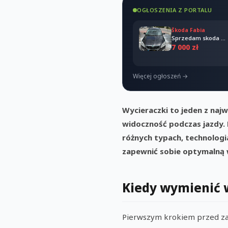
OGŁOSZENIA Z PORTALU
Škoda Fabia
Sprzedam skoda Fabia combi 2011
7 000 zł
Więcej ogłoszeń →
Wycieraczki to jeden z na
widoczność podczas jazdy.
różnych typach, technologi
zapewnić sobie optymalną
Kiedy wymienić 
Pierwszym krokiem przed zak