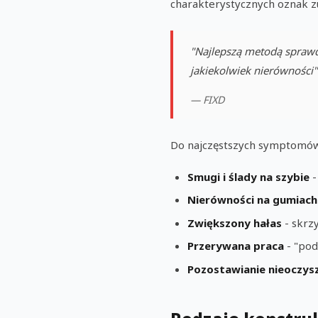
charakterystycznych oznak zu
"Najlepszą metodą sprawdz
jakiekolwiek nierówności"
— FIXD
Do najczęstszych symptomów 
Smugi i ślady na szybie
-
Nierówności na gumiach
Zwiększony hałas
- skrz
Przerywana praca
- "pod
Pozostawianie nieoczy