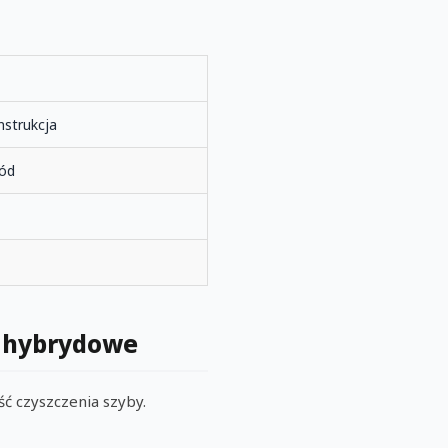
nstrukcja
lód
e hybrydowe
ć czyszczenia szyby.