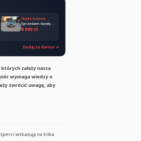
Škoda Octavia
Sprzedam skodę octavia 2008
8 000 zł
Dodaj za darmo →
 których zależy nasza
 piór wymaga wiedzy o
leży zwrócić uwagę, aby
perci wskazują na kilka