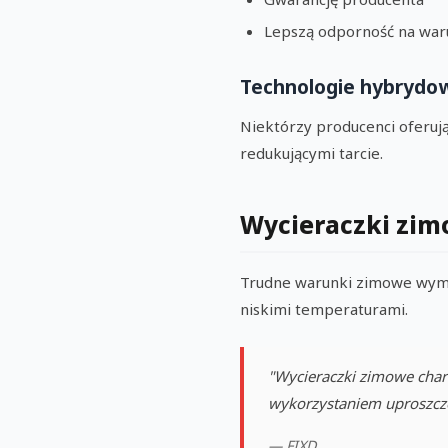
Lepszą odporność na war
Technologie hybrydo
Niektórzy producenci oferuj
redukującymi tarcie.
Wycieraczki zim
Trudne warunki zimowe wyma
niskimi temperaturami.
"Wycieraczki zimowe chara
wykorzystaniem uproszczon
— FIXD