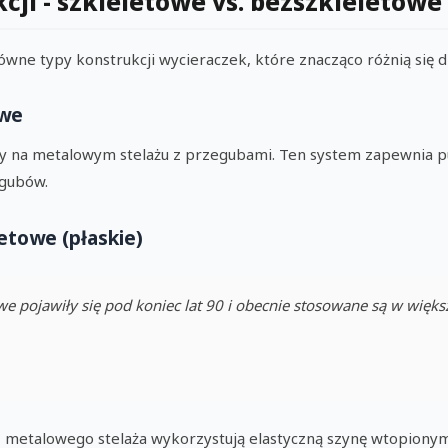
cji - szkieletowe vs. bezszkieletowe
wne typy konstrukcji wycieraczek, które znacząco różnią się 
owe
rty na metalowym stelażu z przegubami. Ten system zapewnia 
egubów.
etowe (płaskie)
we pojawiły się pod koniec lat 90 i obecnie stosowane są w więks
metalowego stelaża wykorzystują elastyczną szynę wtopionym 