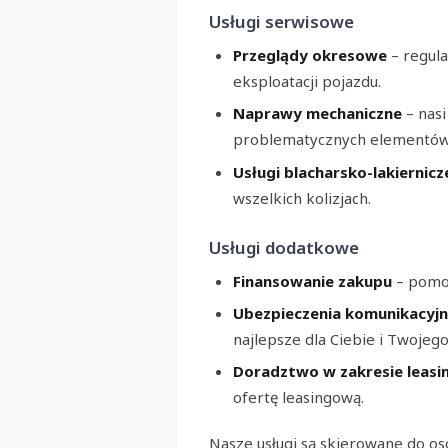
Usługi serwisowe
Przeglądy okresowe
– regula
eksploatacji pojazdu.
Naprawy mechaniczne
– nasi
problematycznych elementów
Usługi blacharsko-lakiernicz
wszelkich kolizjach.
Usługi dodatkowe
Finansowanie zakupu
– pomoż
Ubezpieczenia komunikacyj
najlepsze dla Ciebie i Twojego
Doradztwo w zakresie leasi
ofertę leasingową.
Nasze usługi są skierowane do osó