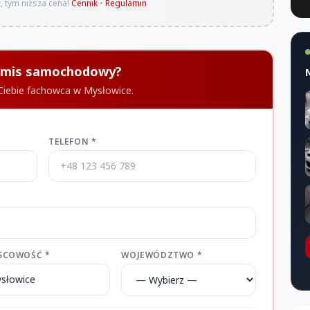
, tym niższa cena!
Cennik
•
Regulamin
Komis samochodowy?
 Ciebie fachowca w Mysłowice.
TELEFON *
SCOWOŚĆ *
WOJEWÓDZTWO *