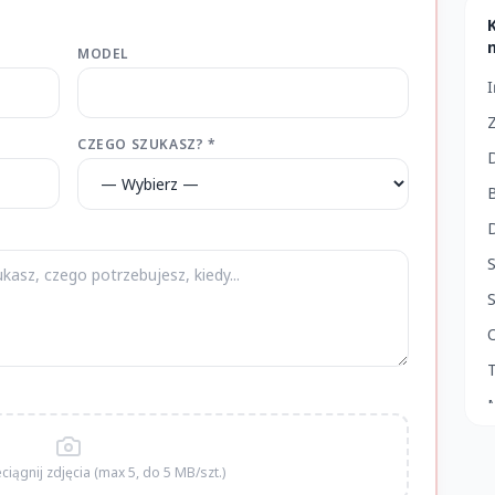
MODEL
Z
CZEGO SZUKASZ? *
B
S
T
S
zeciągnij zdjęcia (max 5, do 5 MB/szt.)