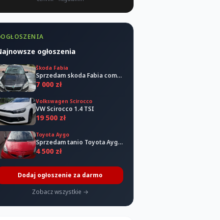
OGŁOSZENIA
Najnowsze ogłoszenia
Škoda Fabia
Sprzedam skoda Fabia combi 2011
7 000 zł
Volkswagen Scirocco
VW Scirocco 1.4 TSI
19 500 zł
Toyota Aygo
Sprzedam tanio Toyota Aygo 2006
4 500 zł
Dodaj ogłoszenie za darmo
Zobacz wszystkie →