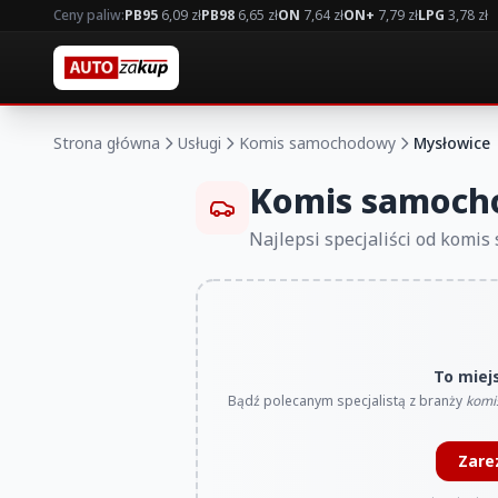
Ceny paliw:
PB95
6,09 zł
PB98
6,65 zł
ON
7,64 zł
ON+
7,79 zł
LPG
3,78 zł
Strona główna
Usługi
Komis samochodowy
Mysłowice
Komis samoch
Najlepsi specjaliści od komi
To miej
Bądź polecanym specjalistą z branży
komi
Zare