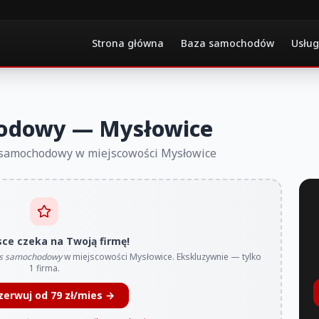
Strona główna
Baza samochodów
Usług
odowy — Mysłowice
s samochodowy w miejscowości Mysłowice
sce czeka na Twoją firmę!
s samochodowy
w miejscowości Mysłowice. Ekskluzywnie — tylko
1 firma.
zerwuj od 79 zł/mies →