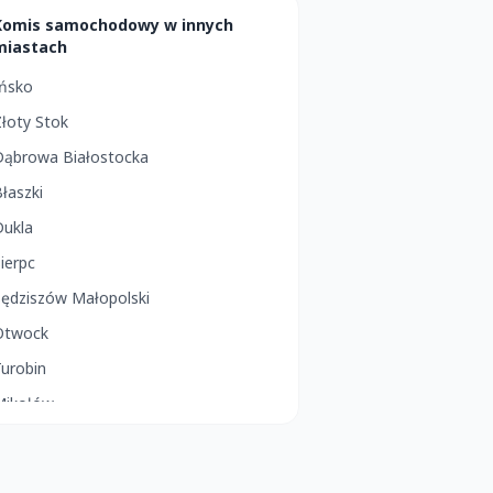
Komis samochodowy w innych
miastach
Ińsko
łoty Stok
Dąbrowa Białostocka
łaszki
Dukla
ierpc
Sędziszów Małopolski
Otwock
urobin
Mikołów
łupsk
Warta