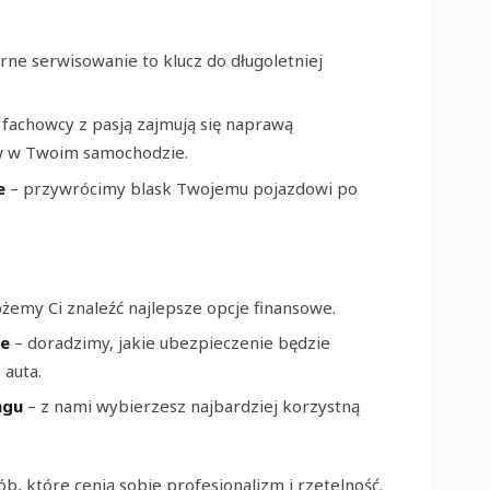
rne serwisowanie to klucz do długoletniej
 fachowcy z pasją zajmują się naprawą
 w Twoim samochodzie.
e
– przywrócimy blask Twojemu pojazdowi po
emy Ci znaleźć najlepsze opcje finansowe.
ne
– doradzimy, jakie ubezpieczenie będzie
 auta.
ngu
– z nami wybierzesz najbardziej korzystną
b, które cenią sobie profesjonalizm i rzetelność.