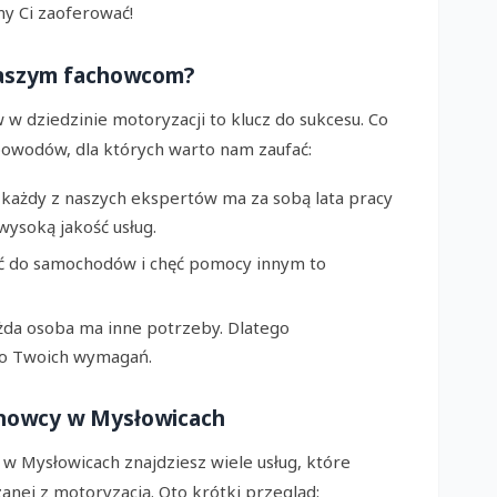
y Ci zaoferować!
naszym fachowcom?
w dziedzinie motoryzacji to klucz do sukcesu. Co
G
powodów, dla których warto nam zaufać:
 każdy z naszych ekspertów ma za sobą lata pracy
wysoką jakość usług.
ć do samochodów i chęć pomocy innym to
żda osoba ma inne potrzeby. Dlatego
do Twoich wymagań.
achowcy w Mysłowicach
Mysłowicach znajdziesz wiele usług, które
anej z motoryzacją. Oto krótki przegląd: