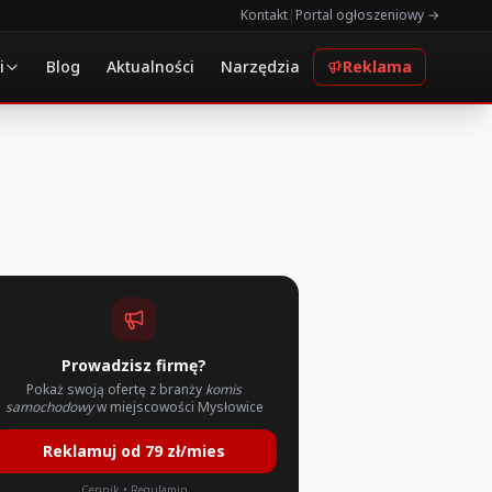
Kontakt
|
Portal ogłoszeniowy →
i
Blog
Aktualności
Narzędzia
Reklama
Prowadzisz firmę?
Pokaż swoją ofertę z branży
komis
samochodowy
w miejscowości Mysłowice
Reklamuj od 79 zł/mies
Cennik
•
Regulamin