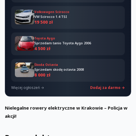
Volkswagen Scirocco
VW Scirocco 1.4 TSI
19 500 zł
Toyota Aygo
Sprzedam tanio Toyota Aygo 2006
4 500 zł
Škoda Octavia
Sprzedam skodę octavia 2008
8 000 zł
Więcej ogłoszeń →
Dodaj za darmo →
Nielegalne rowery elektryczne w Krakowie – Policja w
akcji!