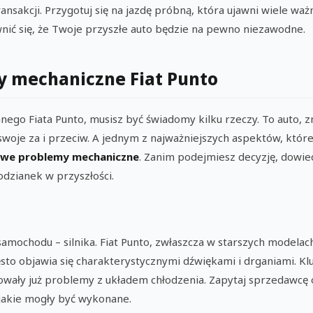
ransakcji. Przygotuj się na jazdę próbną, która ujawni wiele waż
nić się, że Twoje przyszłe auto będzie na pewno niezawodne.
 mechaniczne Fiat Punto
ego Fiata Punto, musisz być świadomy kilku rzeczy. To auto, zn
swoje za i przeciw. A jednym z najważniejszych aspektów, któ
we problemy mechaniczne
. Zanim podejmiesz decyzję, dowied
dzianek w przyszłości.
amochodu – silnika. Fiat Punto, zwłaszcza w starszych modela
zęsto objawia się charakterystycznymi dźwiękami i drganiami. Kl
owały już problemy z układem chłodzenia. Zapytaj sprzedawcę o
jakie mogły być wykonane.