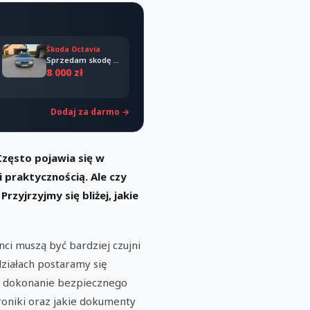
Škoda Octavia
Sprzedam skodę octavia 2008
8 000 zł
Dodaj za darmo →
Często pojawia się w
 praktycznością. Ale czy
yjrzyjmy się bliżej, jakie
ci muszą być bardziej czujni
działach postaramy się
a dokonanie bezpiecznego
troniki oraz jakie dokumenty