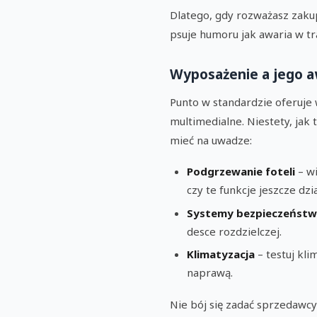
Dlatego, gdy rozważasz zakup
psuje humoru jak awaria w tr
Wyposażenie a jego a
Punto w standardzie oferuje 
multimedialne. Niestety, ja
mieć na uwadze:
Podgrzewanie foteli
– wi
czy te funkcje jeszcze dzia
Systemy bezpieczeńst
desce rozdzielczej.
Klimatyzacja
– testuj kl
naprawą.
Nie bój się zadać sprzedawc