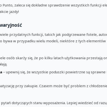
 Punto, zaleca się dokładne sprawdzenie wszystkich funkcji ele
akcie jazdy!
waryjność
wiele przydatnych funkcji, takich jak podgrzewane fotele, aut
k to bywa w przypadku wielu modeli, niektóre z tych elementów
ele osób skarży się, że po kilku latach użytkowania przestają o
łają.
wa
– upewnij się, że wszystkie poduszki powietrzne są sprawne 
imatyzację przy zakupie. Czasem może być problem z chłodzenie
y pytań dotyczących stanu wyposażenia. Lepiej wiedzieć od ra