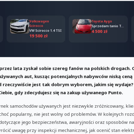
Volkswagen
Toyota Aygo
Scirocco
Sprzedam tanio Toyota Aygo 2006
VW Scirocco 1.4 TSI
4 500 zł
19 500 zł
przez lata zyskał sobie szereg fanów na polskich drogach. 
żywanych aut, kusząc potencjalnych nabywców niską ceną i
eczywiście jest tak dobrym wyborem, jakim się wydaje? Prz
iebie, gdy zdecydujesz się na zakup używanego Punto.
ynek samochodów używanych jest niezwykle zróżnicowany, klien
, choć popularny, nie jest wolny od problemów. W kolejnych roz
 dotyczące jego bezpieczeństwa, awaryjności oraz sposobów n
wrócić uwagę przy inspekcji mechanicznej, jak ocenić stan elek