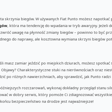
ięta skrzynia biegów. W używanych Fiat Punto możesz napotkać
egów
, która ma tendencję do wpadania w tryb awaryjny. Jeżeli d
 zwróć uwagę na płynność zmiany biegów – powinno to być prz
rudnego do naprawy, ale kosztowna wymiana skrzyni biegów pot
śli masz zamiar jeździć po miejskich dziurach, możesz spotka
. Objawy? Charakterystyczne stuki na nierównościach oraz nies
ić po różnych nawierzchniach, aby sprawdzić, jak Punto radzi
óźniejszych rozczarowań, wykonaj dokładny przegląd stanu sil
ować w dobry serwis, który pomoże Ci zdiagnozować wszystkie
ońcu bezpieczeństwo na drodze jest najważniejsze!