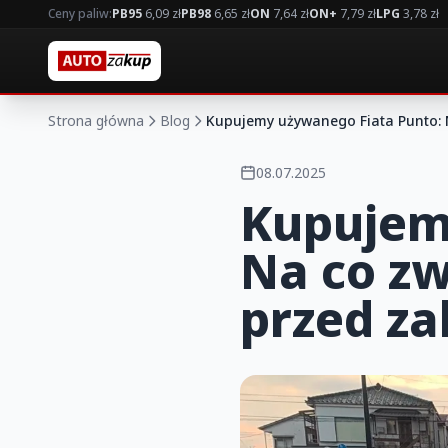
Ceny paliw:
PB95
6,09 zł
PB98
6,65 zł
ON
7,64 zł
ON+
7,79 zł
LPG
3,78 zł
Strona główna
Blog
Kupujemy używanego Fiata Punto:
08.07.2025
Kupujem
Na co zw
przed z