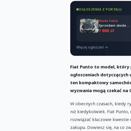
OGŁOSZENIA Z PORTALU
Škoda Fabia
Sprzedam skoda Fabia combi 2011
7 000 zł
Więcej ogłoszeń →
Fiat Punto to model, który 
ogłoszeniach dotyczących u
ten kompaktowy samochód rz
wyzwania mogą czekać na C
W obecnych czasach, kiedy r
niż kiedykolwiek. Fiat Punto
rozwiązać kluczowe kwestie
zakupu. Dowiesz się, na co z