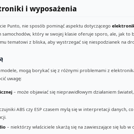
roniki i wyposażenia
ie Punto, nie sposób pominąć aspektu dotyczącego
elektroni
h samochodów, który w swojej klasie oferuje sporo, ale, jak to b
mu tematowi z bliska, aby wystrzegać się niespodzianek na dr
ką
e modele, mogą borykać się z różnymi problemami z elektroniką
cić uwagę:
icznej
– może objawiać się nieprawidłowym działaniem świateł, 
czujniki ABS czy ESP czasem mylą się w interpretacji danych, 
ji.
dio
– niektórzy właściciele skarżą się na zawieszające się lub w o