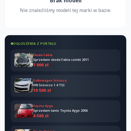
Brak modeli
Nie znaleźliśmy modeli tej marki w bazie.
OGŁOSZENIA Z PORTALU
Škoda Fabia
Sprzedam skoda Fabia combi 2011
7 000 zł
Volkswagen Scirocco
VW Scirocco 1.4 TSI
19 500 zł
Toyota Aygo
Sprzedam tanio Toyota Aygo 2006
4 500 zł