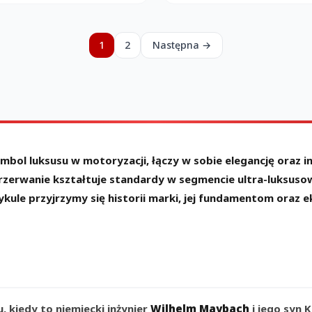
1
2
Następna →
ymbol luksusu w motoryzacji, łączy w sobie elegancję ora
zerwanie kształtuje standardy w segmencie ultra-luksuso
ykule przyjrzymy się historii marki, jej fundamentom ora
 kiedy to niemiecki inżynier
Wilhelm Maybach
i jego syn 