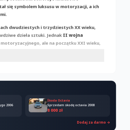
ał się symbolem luksusu w motoryzacji, a ich
mi.
tach dwudziestych i trzydziestych XX wieku,
wdziwe dzieła sztuki. Jednak
II wojna
 motoryzacyjnego, ale na początku XXI wieku,
ko część koncernu Mercedes-Benz.
snością, marka zyskała nową tożsamość, która
żądanych symboli luksusu w motoryzacji, a jej
óre zachwycają i inspirują kolejne pokolenia.
Škoda Octavia
ygo 2006
Sprzedam skodę octavia 2008
8 000 zł
ofii marki kształtują nie tylko jej wizerunek, ale
Dodaj za darmo →
 to synonim doskonałości, którego celem jest