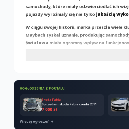
samochody, które miały odzwierciedlać ich wizj
pojazdy wyróżniały się nie tylko
jakością wyk
W ciągu swojej historii, marka przeszła wiele 
Maybach zyskał uznanie, produkując samochody,
światowa
miała ogromny wpływ na funkcjonowan
w odpowiedzi na rosnące zainteresowanie luk
Odbudowa Maybacha w XXI wieku była niezwykle
łączy w sobie elegancję z innowacyjnymi techno
historia jest dowodem na to, że z
tradycji
można
OGŁOSZENIA Z PORTALU
Jakie wartości reprezentuje
Škoda Fabia
Sprzedam skoda Fabia combi 2011
7 000 zł
Marka Maybach od zawsze była utożsamiana z
Więcej ogłoszeń →
również sposób, w jaki projektowane są samoc