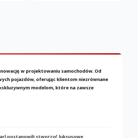
z innowację w projektowaniu samochodów. Od
wych pojazdów, oferując klientom niezrównane
z ekskluzywnym modelom, które na zawsze
Karl postanowili stworzyć luksusowe