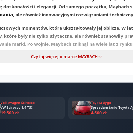
ę doskonałości i elegancji. Od samego początku, Maybach st
onania
, ale również innowacyjnymi rozwiązaniami techniczny
kluczowych momentów, które ukształtowały jej oblicze. W la
 które były nie tylko użyteczne, ale również stanowiły pra
ie marki. Po wojnie, Maybach zniknął na wiele lat z rynku
susowymi samochodami, marka została na nowo ożywiona ja
Czytaj więcej o marce MAYBACH
 ważnym procesem. Dzięki połączeniu tradycji z nowocze
logiami. Dzisiaj Maybach pozostaje jednym z najbardziej po
 czerpać inspirację do tworzenia wyjątkowych pojazdów, kt
 Maybach?
Volkswagen Scirocco
Toyota Aygo
VW Scirocco 1.4 TSI
Sprzedam tanio Toyota A
19 500 zł
4 500 zł
luksusem
,
precyzją
i
innowacyjnością
. Te fundamenty filoz
hody. Maybach nie jest tylko producentem luksusowych aut;