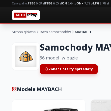
Ceny paliw:
PB95
6,09 zł
PB98
6,65 zł
ON
7,64 zł
ON+
7,79 zł
LPG
3,78 zł
Strona główna
Baza samochodów
MAYBACH
Samochody MA
36 modeli w bazie
Zobacz oferty sprzedaży
Modele MAYBACH