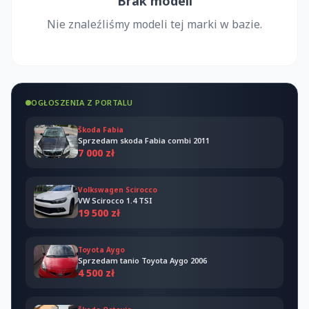
Brak modeli
Nie znaleźliśmy modeli tej marki w bazie.
OGŁOSZENIA Z PORTALU
Škoda Fabia
Sprzedam skoda Fabia combi 2011
7 000 zł
Volkswagen Scirocco
VW Scirocco 1.4 TSI
19 500 zł
Toyota Aygo
Sprzedam tanio Toyota Aygo 2006
4 500 zł