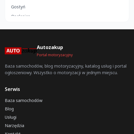
Gostyń
Opalenica
Susz
Chełm
Kisielice
Autozakup
Grabów
Portal motoryzacyjny
Poręba
Baza samochodów, blog motoryzacyjny, katalog usług i portal
ogłoszeniowy. Wszystko o motoryzacji w jednym miejscu.
Kaczory
Działoszyce
Serwis
Wołomin
Baza samochodów
Góra
Blog
Rejowiec
Usługi
Tczew
Narzędzia
Działoszyn
Kontakt