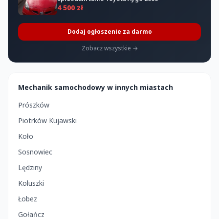
4 500 zł
Dodaj ogłoszenie za darmo
Zobacz wszystkie →
Mechanik samochodowy w innych miastach
Prószków
Piotrków Kujawski
Koło
Sosnowiec
Lędziny
Koluszki
Łobez
Gołańcz