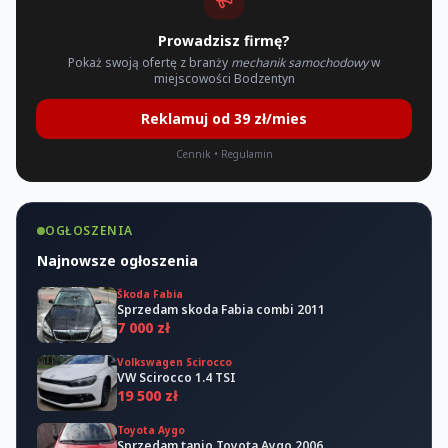
Prowadzisz firmę?
Pokaż swoją ofertę z branży
mechanik samochodowy
w
miejscowości Bodzentyn
Reklamuj od 39 zł/mies
Cennik
•
Regulamin
OGŁOSZENIA
Najnowsze ogłoszenia
Škoda Fabia
Sprzedam skoda Fabia combi 2011
7 000 zł
Volkswagen Scirocco
VW Scirocco 1.4 TSI
19 500 zł
Toyota Aygo
Sprzedam tanio Toyota Aygo 2006