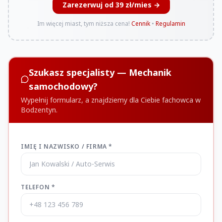
Zarezerwuj od 39 zł/mies →
Im więcej miast, tym niższa cena!
Cennik
•
Regulamin
Szukasz specjalisty — Mechanik
samochodowy?
Wypełnij formularz, a znajdziemy dla Ciebie fachowca w
Bodzentyn.
IMIĘ I NAZWISKO / FIRMA *
TELEFON *