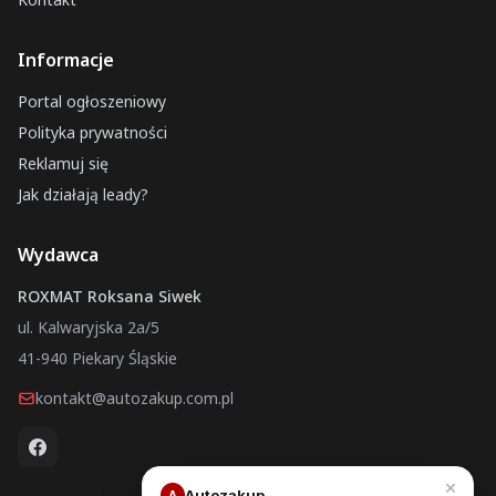
Tarnowskie Góry
Informacje
Sulechów
Czechowice-Dziedzice
Portal ogłoszeniowy
Złoczew
Polityka prywatności
Reklamuj się
Twardogóra
Jak działają leady?
Nowy Sącz
Głuszyca
Wydawca
Warka
ROXMAT Roksana Siwek
ul. Kalwaryjska 2a/5
41-940 Piekary Śląskie
kontakt@autozakup.com.pl
×
Autozakup
A