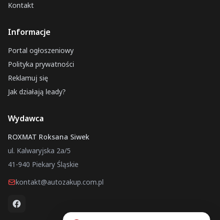
Nisko
Kontakt
Końskowola
Informacje
Jasło
Trzebiatów
Portal ogłoszeniowy
Czarny Dunajec
Polityka prywatności
Reklamuj się
Raszków
Jak działają leady?
Sochaczew
Polanów
Wydawca
Słupsk
ROXMAT Roksana Siwek
ul. Kalwaryjska 2a/5
41-940 Piekary Śląskie
kontakt@autozakup.com.pl