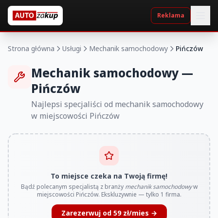
Reklama
Strona główna
Usługi
Mechanik samochodowy
Pińczów
Mechanik samochodowy —
Pińczów
Najlepsi specjaliści od mechanik samochodowy
w miejscowości Pińczów
To miejsce czeka na Twoją firmę!
Bądź polecanym specjalistą z branży
mechanik samochodowy
w
miejscowości Pińczów. Ekskluzywnie — tylko 1 firma.
Zarezerwuj od 59 zł/mies →