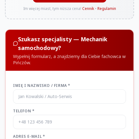
Im więcej miast, tym niższa cena!
Cennik
•
Regulamin
Szukasz specjalisty — Mechanik
samochodowy?
Wypełnij formularz, a znajdziemy dla Ciebie fachowca w
Pińczów.
IMIĘ I NAZWISKO / FIRMA *
TELEFON *
ADRES E-MAIL *