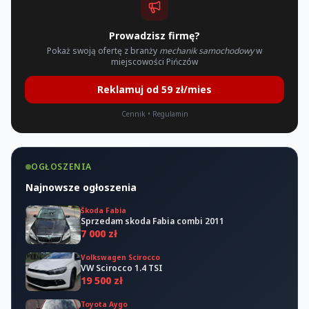
Prowadzisz firmę?
Pokaż swoją ofertę z branży
mechanik samochodowy
w
miejscowości Pińczów
Reklamuj od 59 zł/mies
Cennik
•
Regulamin
OGŁOSZENIA
Najnowsze ogłoszenia
Škoda Fabia
Sprzedam skoda Fabia combi 2011
7 000 zł
Volkswagen Scirocco
VW Scirocco 1.4 TSI
19 500 zł
Toyota Aygo