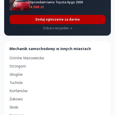
Sprzedam tanio Toyota Aygo 2006
4 500 zł
Dodaj ogłoszenie za darmo
Zobacz wszystkie →
Mechanik samochodowy w innych miastach
Ostrów Mazowiecka
Strzegom
Głogów
Tuchola
Korfantów
Żukowo
Skoki