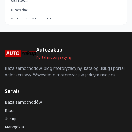
Sieniawa
Pińczów
Sędziszów Małopolski
Kalety
Solec Kujawski
Kazimierza Wielka
Autozakup
Łeba
Portal motoryzacyjny
Grybów
Baza samochodów, blog motoryzacyjny, katalog usług i portal
ogłoszeniowy. Wszystko o motoryzacji w jednym miejscu.
Karpacz
Terespol
Serwis
Ciepielów
Baza samochodów
Pruchnik
Blog
Toruń
Usługi
Kowalewo Pomorskie
Narzędzia