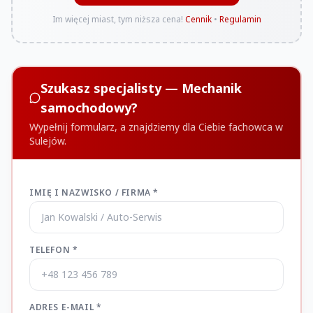
Im więcej miast, tym niższa cena!
Cennik
•
Regulamin
Szukasz specjalisty — Mechanik
samochodowy?
Wypełnij formularz, a znajdziemy dla Ciebie fachowca w
Sulejów.
IMIĘ I NAZWISKO / FIRMA *
TELEFON *
ADRES E-MAIL *