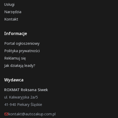
Usługi
Barlinek
Narzędzia
Oleszyce
Kontakt
Zakliczyn
Informacje
Pajęczno
Hajnówka
Portal ogłoszeniowy
Lubliniec
Polityka prywatności
Reklamuj się
Frombork
Jak działają leady?
Siedlce
Ustrzyki Dolne
Wydawca
Ińsko
ROXMAT Roksana Siwek
ul. Kalwaryjska 2a/5
41-940 Piekary Śląskie
kontakt@autozakup.com.pl