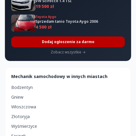
VW Scirocco 1.4 TSI
19 500 zł
Toyota Aygo
Sprzedam tanio Toyota Aygo 2006
4 500 zł
Dodaj ogłoszenie za darmo
Zobacz wszystkie →
Mechanik samochodowy w innych miastach
Bodzentyn
Gniew
Włoszczowa
Złotoryja
Wyśmierzyce
Szczyrk