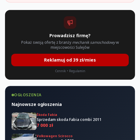
Prowadzisz firmę?
Pokaż swoją ofertę z branży
mechanik samochodowy
w
miejscowości Sulejów
Reklamuj od 39 zł/mies
Cennik
•
Regulamin
OGŁOSZENIA
Najnowsze ogłoszenia
Škoda Fabia
Sprzedam skoda Fabia combi 2011
7 000 zł
Volkswagen Scirocco