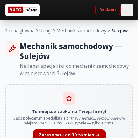
Reklama
Strona główna
Usługi
Mechanik samochodowy
Sulejów
Mechanik samochodowy —
Sulejów
Najlepsi specjaliści od mechanik samochodowy
w miejscowości Sulejów
To miejsce czeka na Twoją firmę!
Bądź polecanym specjalistą z branży
mechanik samochodowy
w
miejscowości Sulejów. Ekskluzywnie — tylko 1 firma.
Zarezerwuj od 39 zł/mies →