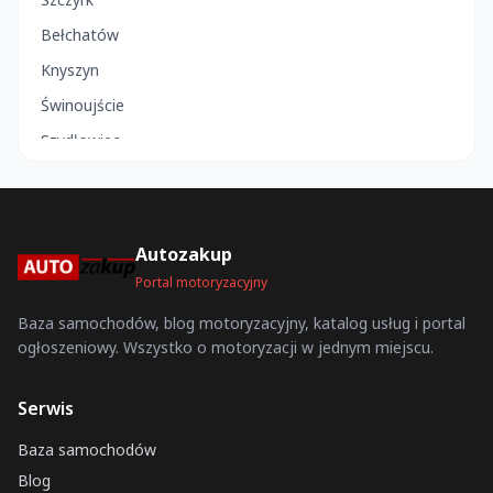
Bełchatów
Knyszyn
Świnoujście
Szydłowiec
Bukowno
Koluszki
Kalwaria Zebrzydowska
Autozakup
Cedynia
Portal motoryzacyjny
Lututów
Baza samochodów, blog motoryzacyjny, katalog usług i portal
ogłoszeniowy. Wszystko o motoryzacji w jednym miejscu.
Myślenice
Lubowidz
Serwis
Brzeziny
Baza samochodów
Wadowice
Blog
Debrzno