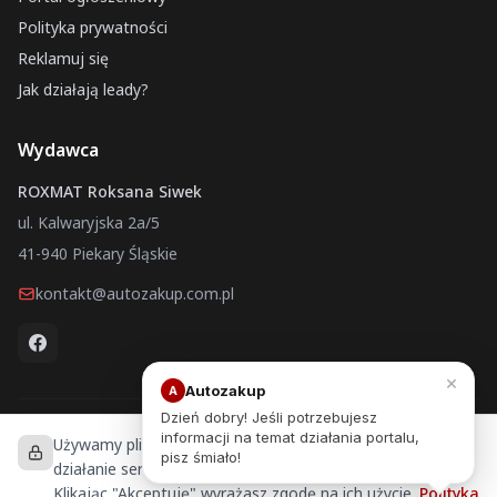
Polityka prywatności
Reklamuj się
Jak działają leady?
Wydawca
ROXMAT Roksana Siwek
ul. Kalwaryjska 2a/5
41-940 Piekary Śląskie
kontakt@autozakup.com.pl
×
Autozakup
A
Dzień dobry! Jeśli potrzebujesz
informacji na temat działania portalu,
Używamy plików cookies, aby zapewnić prawidłowe
Autozakup.com.pl © 2026 ROXMAT Roksana Siwek — Wszelkie
pisz śmiało!
prawa zastrzeżone
działanie serwisu, analizować ruch i personalizować treści.
Portal ogłoszeniowy
Klikając "Akceptuję" wyrażasz zgodę na ich użycie.
Polityka