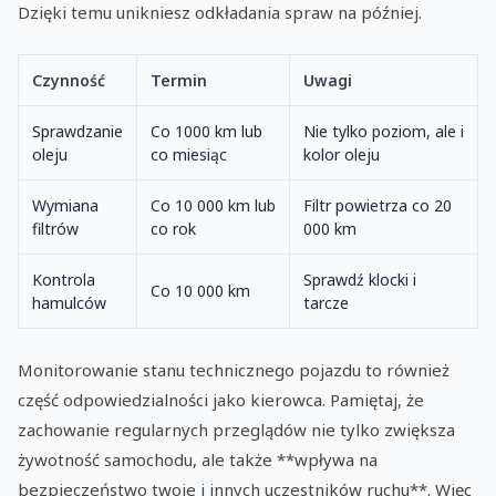
Dzięki temu unikniesz odkładania spraw na później.
Czynność
Termin
Uwagi
Sprawdzanie
Co 1000 km lub
Nie tylko poziom, ale i
oleju
co miesiąc
kolor oleju
Wymiana
Co 10 000 km lub
Filtr powietrza co 20
filtrów
co rok
000 km
Kontrola
Sprawdź klocki i
Co 10 000 km
hamulców
tarcze
Monitorowanie stanu technicznego pojazdu to również
część odpowiedzialności jako kierowca. Pamiętaj, że
zachowanie regularnych przeglądów nie tylko zwiększa
żywotność samochodu, ale także **wpływa na
bezpieczeństwo twoje i innych uczestników ruchu**. Więc