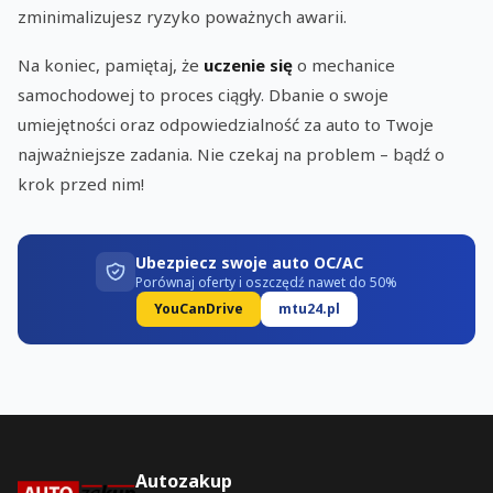
zminimalizujesz ryzyko poważnych awarii.
Na koniec, pamiętaj, że
uczenie się
o mechanice
samochodowej to proces ciągły. Dbanie o swoje
umiejętności oraz odpowiedzialność za auto to Twoje
najważniejsze zadania. Nie czekaj na problem – bądź o
krok przed nim!
Ubezpiecz swoje auto OC/AC
Porównaj oferty i oszczędź nawet do 50%
YouCanDrive
mtu24.pl
Autozakup