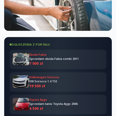
OGŁOSZENIA Z PORTALU
Škoda Fabia
Sprzedam skoda Fabia combi 2011
7 000 zł
Volkswagen Scirocco
VW Scirocco 1.4 TSI
19 500 zł
Toyota Aygo
Sprzedam tanio Toyota Aygo 2006
4 500 zł