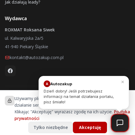
Jak działają leady?
Wydawca
ROXMAT Roksana Siwek
ul. Kalwaryjska 2a/5
41-940 Piekary Śląskie
kontakt@autozakup.com.pl
×
Autozakup
A
Dzień dobry! Jeśli potrzebujesz
informacji na temat działania portalu,
Używamy plików cookies, aby zapewnić prawidłowe
Autozakup.com.pl © 2026 ROXMAT Roksana Siwek — Wszelkie
pisz śmiało!
prawa zastrzeżone
działanie serwisu, analizować ruch i personalizować treści.
Portal ogłoszeniowy
Klikając "Akceptuję" wyrażasz zgodę na ich użycie.
Polityka
prywatności
Wykonanie strony:
tworzenie stron www Katowice
Tylko niezbędne
Akceptuję