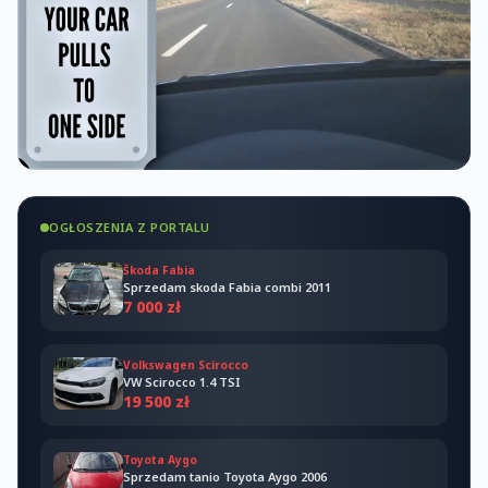
OGŁOSZENIA Z PORTALU
Škoda Fabia
Sprzedam skoda Fabia combi 2011
7 000 zł
Volkswagen Scirocco
VW Scirocco 1.4 TSI
19 500 zł
Toyota Aygo
Sprzedam tanio Toyota Aygo 2006