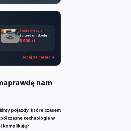
Škoda Octavia
Sprzedam skodę octavia 2008
8 000 zł
Dodaj za darmo →
e naprawdę nam
iśmy pojazdy, które czasem
Współczesne technologie w
ej komplikują?