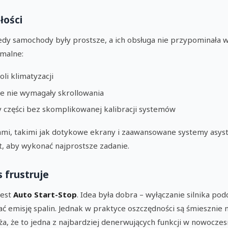
łości
edy samochody były prostsze, a ich obsługa nie przypominała wa
rmalne:
li klimatyzacji
re nie wymagały skrollowania
zęści bez skomplikowanej kalibracji systemów
ami, takimi jak dotykowe ekrany i zaawansowane systemy asyst
nt, aby wykonać najprostsze zadanie.
s frustruje
jest
Auto Start-Stop
. Idea była dobra – wyłączanie silnika pod
ać emisję spalin. Jednak w praktyce oszczędności są śmiesznie 
aża, że to jedna z najbardziej denerwujących funkcji w nowoczes