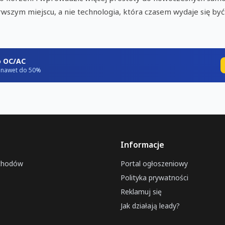
wszym miejscu, a nie technologia, która czasem wydaje się być
o OC/AC
ź nawet do 50%
Informacje
chodów
Portal ogłoszeniowy
Polityka prywatności
Reklamuj się
Jak działają leady?