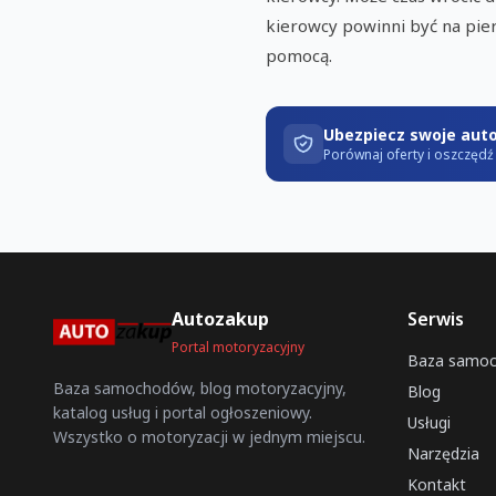
kierowcy powinni być na pier
pomocą.
Ubezpiecz swoje aut
Porównaj oferty i oszczęd
Autozakup
Serwis
Portal motoryzacyjny
Baza samo
Baza samochodów, blog motoryzacyjny,
Blog
katalog usług i portal ogłoszeniowy.
Usługi
Wszystko o motoryzacji w jednym miejscu.
Narzędzia
Kontakt