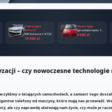
Volkswagen
Toyota Aygo
Scirocco
Sprzedam tanio Toyota Aygo 2006
VW Scirocco 1.4 TSI
4 500 zł
19 500 zł
zacji – czy nowoczesne technologi
rzyliśmy o latających samochodach, a zamiast tego dostal
ligentne telefony niż maszyny, które mają nas przewieźć. 
ty, ale czy naprawdę ułatwiają nam życie, czy może je racz