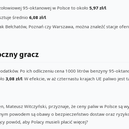
zołowiowej 95-oktanowej w Polsce to około
5,97 zł/l
.
ztuje średnio
6,08 zł/l
.
jak Bełchatów, Poznań czy Warszawa, można znaleźć stacje ofer
oczny gracz
odatków. Po ich odliczeniu cena 1000 litrów benzyny 95-okta
oło
3,08 zł/l
. W efekcie, w aż czternastu krajach UE paliwo jest t
n, Mateusz Witczyński, przyznaje, że ceny paliw w Polsce są w
nym powodem są obawy o bezpieczeństwo dostaw oraz ryzyko
ący powód, aby Polacy musieli płacić więcej?