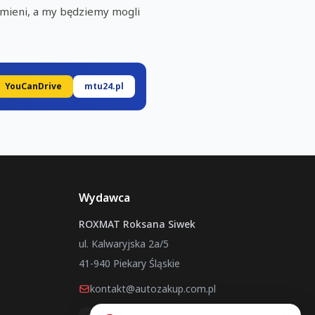
zmieni, a my będziemy mogli
YouCanDrive
mtu24.pl
Wydawca
ROXMAT Roksana Siwek
ul. Kalwaryjska 2a/5
41-940 Piekary Śląskie
kontakt@autozakup.com.pl