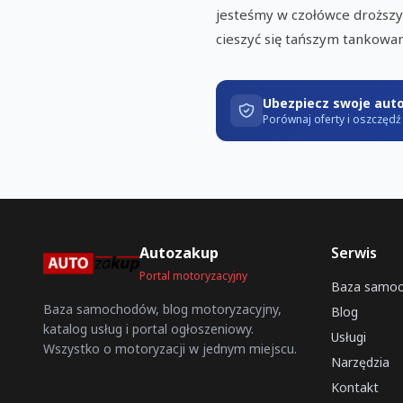
jesteśmy w czołówce droższyc
cieszyć się tańszym tankowa
Ubezpiecz swoje aut
Porównaj oferty i oszczęd
Autozakup
Serwis
Portal motoryzacyjny
Baza samo
Baza samochodów, blog motoryzacyjny,
Blog
katalog usług i portal ogłoszeniowy.
Usługi
Wszystko o motoryzacji w jednym miejscu.
Narzędzia
Kontakt