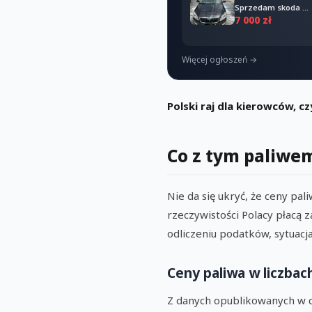
Sprzedam skoda Fabia combi 2011
7 000 zł
Więcej ogłoszeń →
Polski raj dla kierowców, c
Co z tym paliwe
Nie da się ukryć, że ceny pal
rzeczywistości Polacy płacą z
odliczeniu podatków, sytuacja
Ceny paliwa w liczbac
Z danych opublikowanych w cy