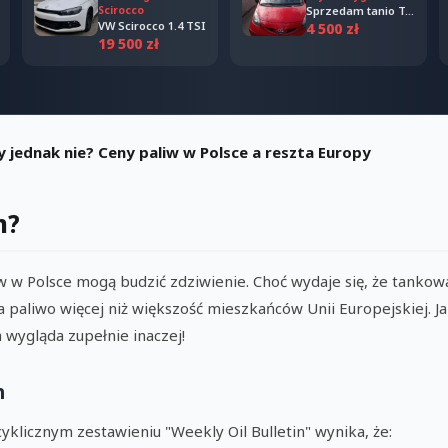
Scirocco
Sprzedam tanio Toyota Aygo 2006
VW Scirocco 1.4 TSI
4 500 zł
19 500 zł
zy jednak nie? Ceny paliw w Polsce a reszta Europy
m?
iw w Polsce mogą budzić zdziwienie. Choć wydaje się, że tankowa
a paliwo więcej niż większość mieszkańców Unii Europejskiej. J
 wygląda zupełnie inaczej!
h
klicznym zestawieniu "Weekly Oil Bulletin" wynika, że: