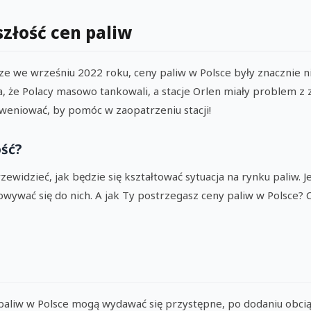
szłość cen paliw
e we wrześniu 2022 roku, ceny paliw w Polsce były znacznie n
, że Polacy masowo tankowali, a stacje Orlen miały problem z
weniować, by pomóc w zaopatrzeniu stacji!
ość?
zewidzieć, jak będzie się kształtować sytuacja na rynku paliw. 
ywać się do nich. A jak Ty postrzegasz ceny paliw w Polsce? Czy
aliw w Polsce mogą wydawać się przystępne, po dodaniu obciąże