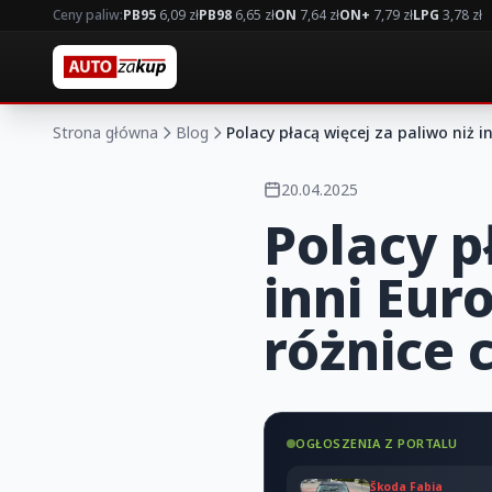
Ceny paliw:
PB95
6,09 zł
PB98
6,65 zł
ON
7,64 zł
ON+
7,79 zł
LPG
3,78 zł
Strona główna
Blog
Polacy płacą więcej za paliwo niż 
20.04.2025
Polacy p
inni Eur
różnice
OGŁOSZENIA Z PORTALU
Škoda Fabia