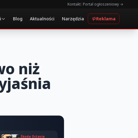
Kontakt
|
Portal ogłoszeniowy →
i
Blog
Aktualności
Narzędzia
Reklama
wo niż
yjaśnia
Škoda Octavia