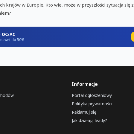
h krajów w Europie. Kto wie, może w przyszłości sytuacja się 
niem?
o OC/AC
ź nawet do 50%
Informacje
chodów
Portal ogłoszeniowy
Polityka prywatności
Reklamuj się
Jak działają leady?