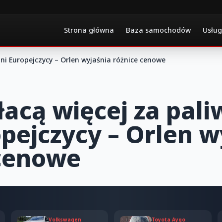
Strona główna
Baza samochodów
Usług
inni Europejczycy – Orlen wyjaśnia różnice cenowe
łacą więcej za pali
opejczycy – Orlen w
 cenowe
Volkswagen
Toyota Aygo