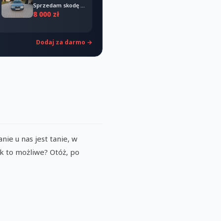
Sprzedam skodę octavia 2008
8 000 zł
Dodaj za darmo →
nie u nas jest tanie, w
ak to możliwe? Otóż, po