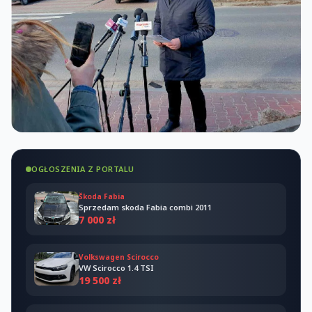
OGŁOSZENIA Z PORTALU
Škoda Fabia
Sprzedam skoda Fabia combi 2011
7 000 zł
Volkswagen Scirocco
VW Scirocco 1.4 TSI
19 500 zł