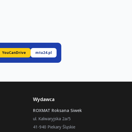
YouCanDrive
mtu24.pl
Wydawca
ROXMAT Roksana Siwek
ul. Kalwaryjska 2a/5
41-940 Piekary Śląskie