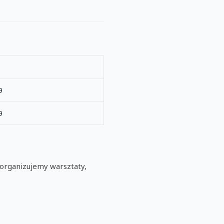
9
9
organizujemy warsztaty,