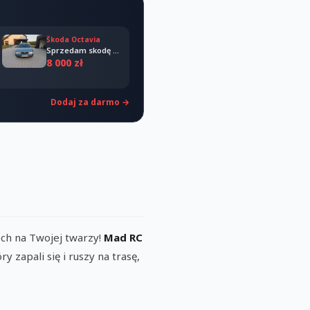
Škoda Octavia
Sprzedam skodę octavia 2008
8 000 zł
Dodaj za darmo →
ech na Twojej twarzy!
Mad RC
y zapali się i ruszy na trasę,