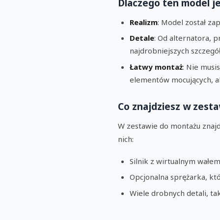
Dlaczego ten model j
Realizm
: Model został za
Detale
: Od alternatora,
najdrobniejszych szczegół
Łatwy montaż
: Nie musi
elementów mocujących, ab
Co znajdziesz w zesta
W zestawie do montażu znajdz
nich:
Silnik z wirtualnym wałe
Opcjonalna sprężarka, któ
Wiele drobnych detali, t