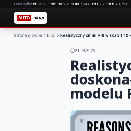
Ceny paliw:
PB95
6,09 zł
PB98
6,65 zł
ON
7,64 zł
ON+
7,79 zł
LPG
3,78 zł
Strona główna
Blog
Realistyczny silnik V-8 w skali 1:
21.04.2025
Realistyc
doskona
modelu 