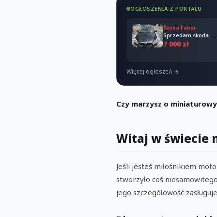
OGŁOSZENIA Z PORTALU
Škoda Fabia
Sprzedam skoda Fabia combi 2011
7 000 zł
Więcej ogłoszeń →
Czy marzysz o miniaturowym
Witaj w świecie 
Jeśli jesteś miłośnikiem mot
stworzyło coś niesamowitego – 
jego szczegółowość zasługuje