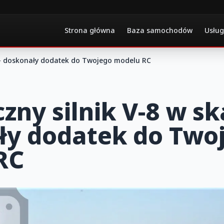
Strona główna
Baza samochodów
Usług
10 – doskonały dodatek do Twojego modelu RC
zny silnik V-8 w ska
ły dodatek do Two
RC