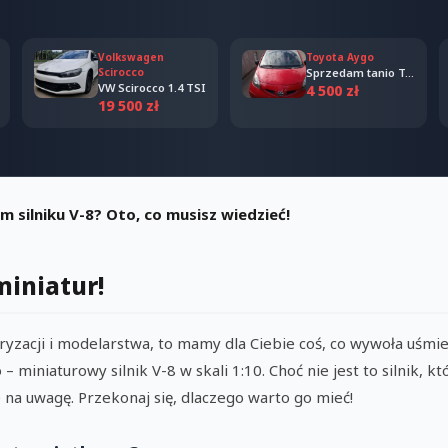
Volkswagen
Toyota Aygo
Scirocco
Sprzedam tanio Toyota Aygo 2006
VW Scirocco 1.4 TSI
4 500 zł
19 500 zł
 silniku V-8? Oto, co musisz wiedzieć!
miniatur!
oryzacji i modelarstwa, to mamy dla Ciebie coś, co wywoła uśmi
miniaturowy silnik V-8 w skali 1:10. Choć nie jest to silnik, któr
 na uwagę. Przekonaj się, dlaczego warto go mieć!