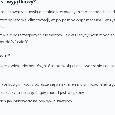
est wyjątkowy?
projektowany z myślą o zdalnie sterowanych samochodach, co d
 przez sprężarkę klimatyzacji, aż po pompy wspomagania - wsz
ach.
sz kleić poszczególnych elementów jak w tradycyjnych modelach
y złożyć całość.
wie?
iesz wiele elementów, które pozwolą Ci na stworzenie realist
m korbowym, który porusza się dzięki małemu silnikowi elektr
ra zaczyna się kręcić, gdy model jest włączony.
akich jak przewody na pokrywie zaworów.