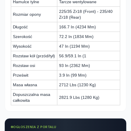
Hamulce tylne
Tarcze wentylowane
225/35 Zr18 (Front) - 235/40
Rozmiar opony
Zr18 (Rear)
Długość
166.7 In (4234 Mm)
Szerokość
72.2 In (1834 Mm)
Wysokość
47 In (1194 Mm)
Rozstaw kół (przód/tył)
56.9/59.1 In (1
Rozstaw osi
93 In (2362 Mm)
Prześwit
3.9 In (99 Mm)
Masa własna
2712 Lbs (1230 Kg)
Dopuszczalna masa
2821.9 Lbs (1280 Kg)
całkowita
OGŁOSZENIA Z PORTALU