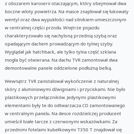
z obszarem karoserii otaczającym, który obejmował dwa
boczne wloty powietrza. Na masce znajdował się łukowaty
wentyl oraz dwa wypukłości nad silnikiem umieszczonym
w centralnej części przodu. Wnętrze pojazdu
charakteryzowało się nachyloną przednią szybą oraz
opadającym dachem prowadzącym do tylnej szyby.
Wyglądał jak hatchback, ale tylko tylna część szklana
mogła być otwierana. Na dachu TVR zamontował dwa
demontowalne panele oddzielone podłużną belką.
Wewnątrz TVR zainstalował wykończenie z naturalnej
skóry z aluminiowymi dźwigniami i przyciskami. Nie było
plastikowych przełączników. Jedynymi plastikowymi
elementami były te do odtwarzacza CD zamontowanego
w centralnym panelu. Na desce rozdzielczej producent
umieścił białe tarcze z czerwonymi wskazówkami. Za
przednimi fotelami kubełkowymi T350 T znajdował się