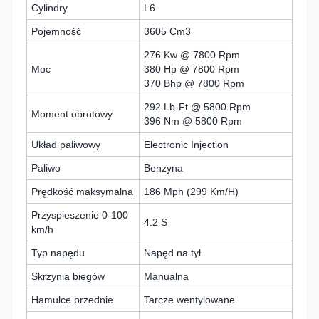
Cylindry
L6
Pojemność
3605 Cm3
276 Kw @ 7800 Rpm
Moc
380 Hp @ 7800 Rpm
370 Bhp @ 7800 Rpm
292 Lb-Ft @ 5800 Rpm
Moment obrotowy
396 Nm @ 5800 Rpm
Układ paliwowy
Electronic Injection
Paliwo
Benzyna
Prędkość maksymalna
186 Mph (299 Km/H)
Przyspieszenie 0-100
4.2 S
km/h
Typ napędu
Napęd na tył
Skrzynia biegów
Manualna
Hamulce przednie
Tarcze wentylowane