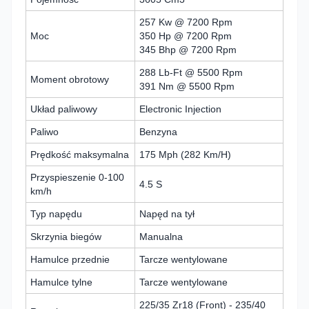
257 Kw @ 7200 Rpm
Moc
350 Hp @ 7200 Rpm
345 Bhp @ 7200 Rpm
288 Lb-Ft @ 5500 Rpm
Moment obrotowy
391 Nm @ 5500 Rpm
Układ paliwowy
Electronic Injection
Paliwo
Benzyna
Prędkość maksymalna
175 Mph (282 Km/H)
Przyspieszenie 0-100
4.5 S
km/h
Typ napędu
Napęd na tył
Skrzynia biegów
Manualna
Hamulce przednie
Tarcze wentylowane
Hamulce tylne
Tarcze wentylowane
225/35 Zr18 (Front) - 235/40