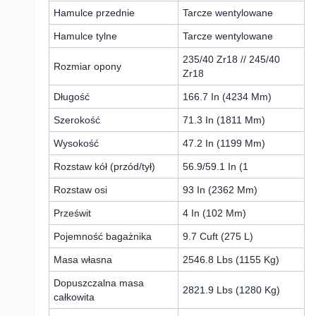
Hamulce przednie
Tarcze wentylowane
Hamulce tylne
Tarcze wentylowane
235/40 Zr18 // 245/40
Rozmiar opony
Zr18
Długość
166.7 In (4234 Mm)
Szerokość
71.3 In (1811 Mm)
Wysokość
47.2 In (1199 Mm)
Rozstaw kół (przód/tył)
56.9/59.1 In (1
Rozstaw osi
93 In (2362 Mm)
Prześwit
4 In (102 Mm)
Pojemność bagażnika
9.7 Cuft (275 L)
Masa własna
2546.8 Lbs (1155 Kg)
Dopuszczalna masa
2821.9 Lbs (1280 Kg)
całkowita