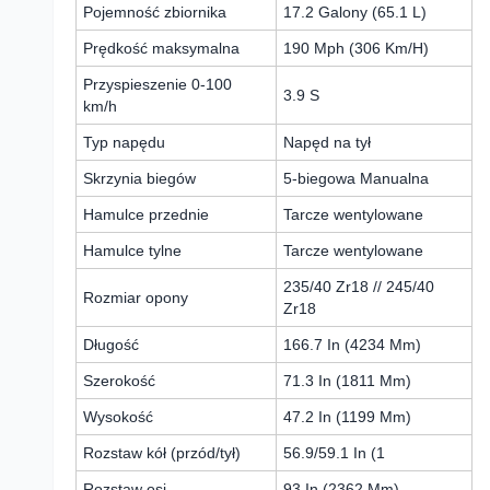
Pojemność zbiornika
17.2 Galony (65.1 L)
Prędkość maksymalna
190 Mph (306 Km/H)
Przyspieszenie 0-100
3.9 S
km/h
Typ napędu
Napęd na tył
Skrzynia biegów
5-biegowa Manualna
Hamulce przednie
Tarcze wentylowane
Hamulce tylne
Tarcze wentylowane
235/40 Zr18 // 245/40
Rozmiar opony
Zr18
Długość
166.7 In (4234 Mm)
Szerokość
71.3 In (1811 Mm)
Wysokość
47.2 In (1199 Mm)
Rozstaw kół (przód/tył)
56.9/59.1 In (1
Rozstaw osi
93 In (2362 Mm)