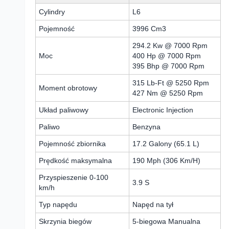
Cylindry
L6
Pojemność
3996 Cm3
294.2 Kw @ 7000 Rpm
Moc
400 Hp @ 7000 Rpm
395 Bhp @ 7000 Rpm
315 Lb-Ft @ 5250 Rpm
Moment obrotowy
427 Nm @ 5250 Rpm
Układ paliwowy
Electronic Injection
Paliwo
Benzyna
Pojemność zbiornika
17.2 Galony (65.1 L)
Prędkość maksymalna
190 Mph (306 Km/H)
Przyspieszenie 0-100
3.9 S
km/h
Typ napędu
Napęd na tył
Skrzynia biegów
5-biegowa Manualna