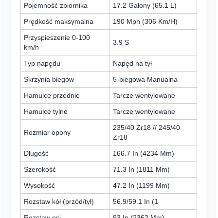
Pojemność zbiornika
17.2 Galony (65.1 L)
Prędkość maksymalna
190 Mph (306 Km/H)
Przyspieszenie 0-100
3.9 S
km/h
Typ napędu
Napęd na tył
Skrzynia biegów
5-biegowa Manualna
Hamulce przednie
Tarcze wentylowane
Hamulce tylne
Tarcze wentylowane
235/40 Zr18 // 245/40
Rozmiar opony
Zr18
Długość
166.7 In (4234 Mm)
Szerokość
71.3 In (1811 Mm)
Wysokość
47.2 In (1199 Mm)
Rozstaw kół (przód/tył)
56.9/59.1 In (1
Rozstaw osi
93 In (2362 Mm)