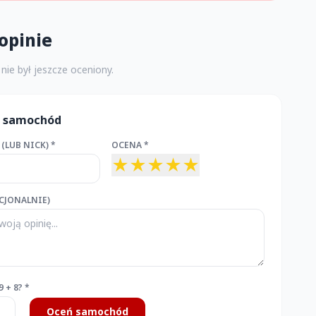
opinie
ie był jeszcze oceniony.
n samochód
(LUB NICK) *
OCENA *
★
★
★
★
★
CJONALNIE)
9 + 8? *
Oceń samochód