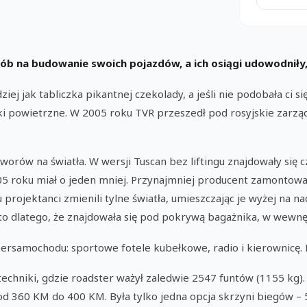
b na budowanie swoich pojazdów, a ich osiągi udowodniły, ż
ej jak tabliczka pikantnej czekolady, a jeśli nie podobała ci się
ki powietrzne. W 2005 roku TVR przeszedł pod rosyjskie zarząd
tworów na światła. W wersji Tuscan bez liftingu znajdowały się
05 roku miał o jeden mniej. Przynajmniej producent zamontował 
u projektanci zmienili tylne światła, umieszczając je wyżej na
, to dlatego, że znajdowała się pod pokrywą bagażnika, w wewnę
amochodu: sportowe fotele kubełkowe, radio i kierownicę. Klim
techniki, gdzie roadster ważył zaledwie 2547 funtów (1155 kg)
 od 360 KM do 400 KM. Była tylko jedna opcja skrzyni biegów –