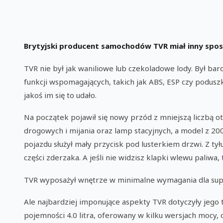
Brytyjski producent samochodów TVR miał inny sposó
TVR nie był jak waniliowe lub czekoladowe lody. Był bardzi
funkcji wspomagających, takich jak ABS, ESP czy podusz
jakoś im się to udało.
Na początek pojawił się nowy przód z mniejszą liczbą o
drogowych i mijania oraz lamp stacyjnych, a model z 20
pojazdu służył mały przycisk pod lusterkiem drzwi. Z tył
części zderzaka. A jeśli nie widzisz klapki wlewu paliwa
TVR wyposażył wnętrze w minimalne wymagania dla supers
Ale najbardziej imponujące aspekty TVR dotyczyły jego 
pojemności 4.0 litra, oferowany w kilku wersjach mocy,