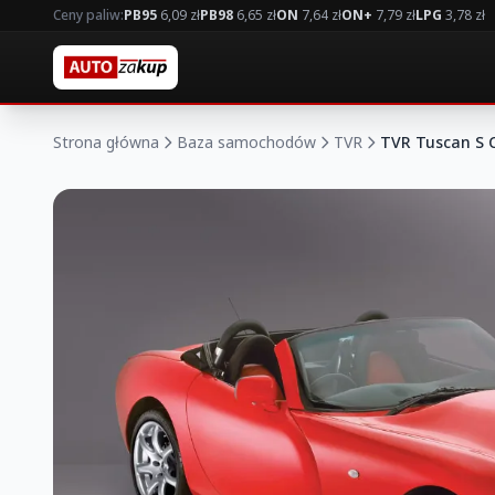
Ceny paliw:
PB95
6,09 zł
PB98
6,65 zł
ON
7,64 zł
ON+
7,79 zł
LPG
3,78 zł
Strona główna
Baza samochodów
TVR
TVR Tuscan S C