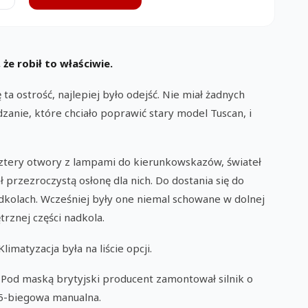
e robił to właściwie.
 ta ostrość, najlepiej było odejść. Nie miał żadnych
zanie, które chciało poprawić stary model Tuscan, i
 cztery otwory z lampami do kierunkowskazów, świateł
przezroczystą osłonę dla nich. Do dostania się do
 nadkolach. Wcześniej były one niemal schowane w dolnej
trznej części nadkola.
atyzacja była na liście opcji.
. Pod maską brytyjski producent zamontował silnik o
 5-biegowa manualna.