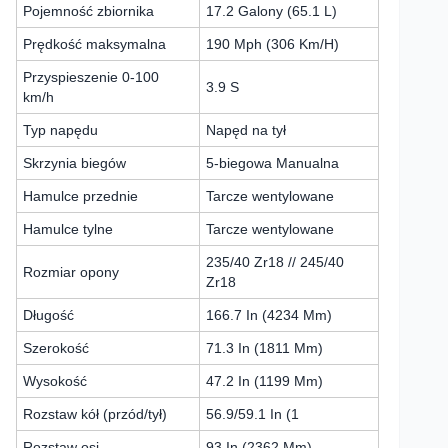
Pojemność zbiornika
17.2 Galony (65.1 L)
Prędkość maksymalna
190 Mph (306 Km/H)
Przyspieszenie 0-100
3.9 S
km/h
Typ napędu
Napęd na tył
Skrzynia biegów
5-biegowa Manualna
Hamulce przednie
Tarcze wentylowane
Hamulce tylne
Tarcze wentylowane
235/40 Zr18 // 245/40
Rozmiar opony
Zr18
Długość
166.7 In (4234 Mm)
Szerokość
71.3 In (1811 Mm)
Wysokość
47.2 In (1199 Mm)
Rozstaw kół (przód/tył)
56.9/59.1 In (1
Rozstaw osi
93 In (2362 Mm)