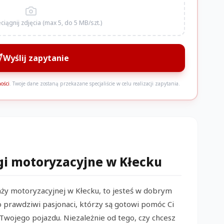
zeciągnij zdjęcia (max 5, do 5 MB/szt.)
Wyślij zapytanie
ości
. Twoje dane zostaną przekazane specjaliście w celu realizacji zapytania.
B
B
L
K
gi motoryzacyjne w Kłecku
Ś
ży motoryzacyjnej w Kłecku, to jesteś w dobrym
 prawdziwi pasjonaci, którzy są gotowi pomóc Ci
wojego pojazdu. Niezależnie od tego, czy chcesz