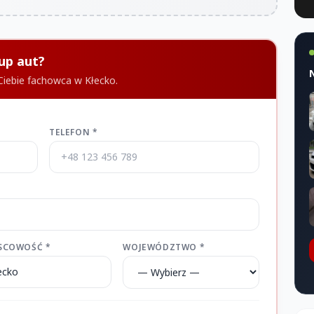
up aut?
 Ciebie fachowca w Kłecko.
TELEFON *
SCOWOŚĆ *
WOJEWÓDZTWO *