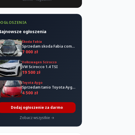
OGŁOSZENIA
Najnowsze ogłoszenia
Škoda Fabia
Sprzedam skoda Fabia combi 2011
7 000 zł
Volkswagen Scirocco
VW Scirocco 1.4 TSI
19 500 zł
Toyota Aygo
Sprzedam tanio Toyota Aygo 2006
4 500 zł
Dodaj ogłoszenie za darmo
Zobacz wszystkie →