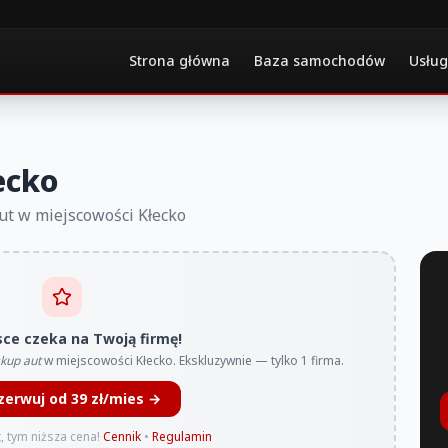
Strona główna
Baza samochodów
Usług
ecko
aut w miejscowości Kłecko
sce czeka na Twoją firmę!
kup aut
w miejscowości Kłecko. Ekskluzywnie — tylko 1 firma.
zerwuj od 39 zł/mies →
, tym niższa cena!
Cennik
•
Regulamin