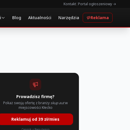
Kontakt
|
Portal ogłoszeniowy →
i
Blog
Aktualności
Narzędzia
Reklama
Prowadzisz firmę?
Pokaż swoją ofertę z branży
skup aut
w
miejscowości Kłecko
Reklamuj od 39 zł/mies
Cennik
•
Regulamin