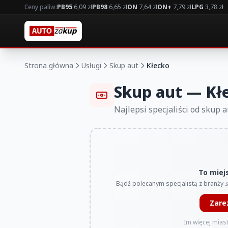
Ceny paliw:
PB95
6,09 zł
PB98
6,65 zł
ON
7,64 zł
ON+
7,79 zł
LPG
3,78 zł
Strona główna
Usługi
Skup aut
Kłecko
Skup aut — Kł
Najlepsi specjaliści od skup 
To miej
Bądź polecanym specjalistą z branży
s
Zare
Im więcej miast