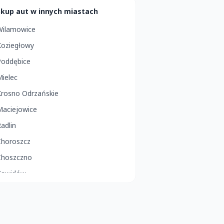
Skup aut w innych miastach
Wilamowice
Koziegłowy
Poddębice
ielec
Krosno Odrzańskie
Maciejowice
adlin
Choroszcz
Choszczno
Zawidów
Świerzawa
Miechów
Myszyniec