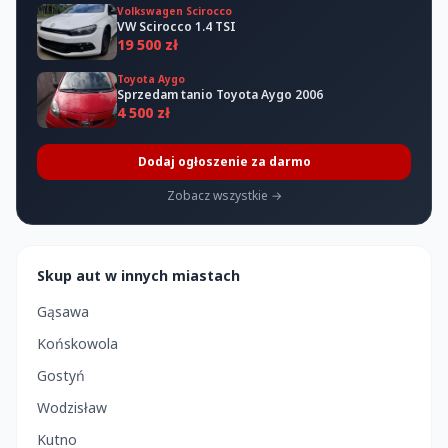
Volkswagen Scirocco
VW Scirocco 1.4 TSI
19 500 zł
Toyota Aygo
Sprzedam tanio Toyota Aygo 2006
4 500 zł
Dodaj ogłoszenie za darmo
Zobacz wszystkie →
Skup aut w innych miastach
Gąsawa
Końskowola
Gostyń
Wodzisław
Kutno