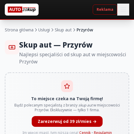
Reklama
Strona główna
Usługi
Skup aut
Przyrów
Skup aut — Przyrów
Najlepsi specjaliści od skup aut w miejscowości
Przyrów
To miejsce czeka na Twoją firmę!
Bądź polecanym specjalistą z branży
skup aut
w miejscowości
Przyrów. Ekskluzywnie — tylko 1 firma.
Zarezerwuj od 39 zł/mies →
Im więcej miast, tym niższa cena!
Cennik
•
Regulamin