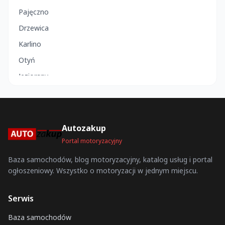
Pajęczno
Drzewica
Karlino
Otyń
Jeziorany
Rejowiec
Rabka-Zdrój
Węgorzyno
Autozakup
Ząbkowice Śląskie
Portal motoryzacyjny
Sępopol
Baza samochodów, blog motoryzacyjny, katalog usług i portal
ogłoszeniowy. Wszystko o motoryzacji w jednym miejscu.
Łabiszyn
Wieruszów
Serwis
Wolbrom
Baza samochodów
Narol