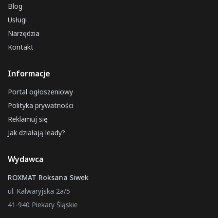
Blog
Międzyrzecz
Usługi
Pruszcz Gdański
Narzędzia
Golczewo
Kontakt
Brzeg
Informacje
Piła
Starachowice
Portal ogłoszeniowy
Węgrów
Polityka prywatności
Reklamuj się
Piszczac
Jak działają leady?
Nidzica
Czempiń
Wydawca
Radziejów
ROXMAT Roksana Siwek
ul. Kalwaryjska 2a/5
41-940 Piekary Śląskie