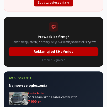
Zobacz ogłoszenia →
Prowadzisz firmę?
Pokaż swoją ofertę z branży
skup aut
w miejscowości Przyrów
Reklamuj od 39 zł/mies
Cennik
•
Regulamin
OGŁOSZENIA
Najnowsze ogłoszenia
Škoda Fabia
Sprzedam skoda Fabia combi 2011
7 000 zł