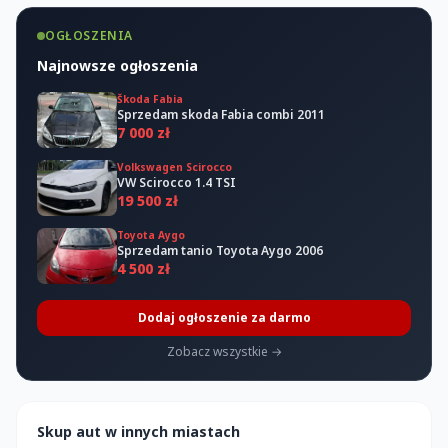
OGŁOSZENIA
Najnowsze ogłoszenia
Škoda Fabia
Sprzedam skoda Fabia combi 2011
7 000 zł
Volkswagen Scirocco
VW Scirocco 1.4 TSI
19 500 zł
Toyota Aygo
Sprzedam tanio Toyota Aygo 2006
4 500 zł
Dodaj ogłoszenie za darmo
Zobacz wszystkie →
Skup aut w innych miastach