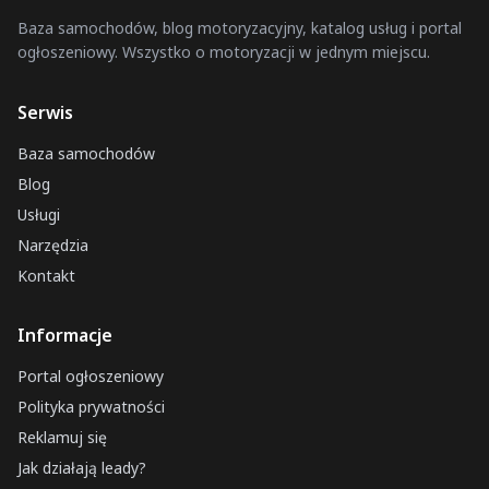
Gozdnica
Baza samochodów, blog motoryzacyjny, katalog usług i portal
ogłoszeniowy. Wszystko o motoryzacji w jednym miejscu.
Przedbórz
Augustów
Serwis
Lubawka
Baza samochodów
Lubań
Blog
Sokołów Podlaski
Usługi
Siewierz
Narzędzia
Odrzywół
Kontakt
Biała Rawska
Informacje
Trzemeszno
Łuków
Portal ogłoszeniowy
Biecz
Polityka prywatności
Reklamuj się
Oława
Jak działają leady?
Chorzele