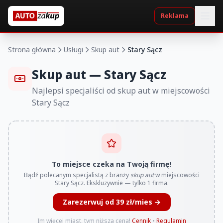
Reklama
Strona główna
Usługi
Skup aut
Stary Sącz
Skup aut — Stary Sącz
Najlepsi specjaliści od skup aut w miejscowości
Stary Sącz
To miejsce czeka na Twoją firmę!
Bądź polecanym specjalistą z branży
skup aut
w miejscowości
Stary Sącz. Ekskluzywnie — tylko 1 firma.
Zarezerwuj od 39 zł/mies →
Im więcej miast, tym niższa cena!
Cennik
•
Regulamin