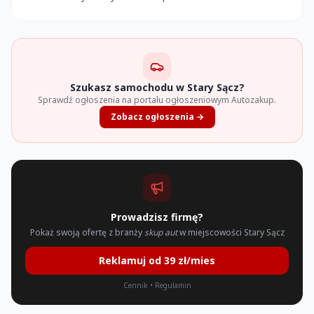
Szukasz samochodu w Stary Sącz?
Sprawdź ogłoszenia na portalu ogłoszeniowym Autozakup.
Zobacz ogłoszenia →
Prowadzisz firmę?
Pokaż swoją ofertę z branży
skup aut
w miejscowości Stary Sącz
Reklamuj od 39 zł/mies
Cennik
•
Regulamin