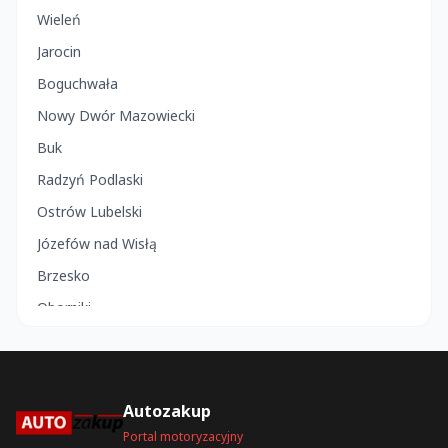
Wieleń
Jarocin
Boguchwała
Nowy Dwór Mazowiecki
Buk
Radzyń Podlaski
Ostrów Lubelski
Józefów nad Wisłą
Brzesko
Oborniki
Kolno
Mielec
Strzelce Opolskie
Autozakup
Opatów
Portal motoryzacyjny