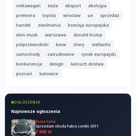
volkswagen
tesla
eksport
ekologia
premiera
toyota
wrocław
ue
sprzedaż
handel
zwolnienia
komisja europejska
elon musk
warszawa
donald trump
półprzewodniki
bmw
chery
stellantis
samochody
zatrudnienie
rynek europejski
konkurencja
design
łańcuch dostaw
poznań
katowice
OGŁOSZENIA
Najnowsze ogłoszenia
Škoda Fabia
Sprzedam skoda Fabia combi 2011
7 000 zł