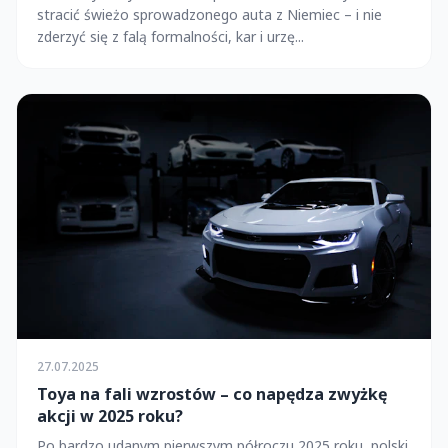
stracić świeżo sprowadzonego auta z Niemiec – i nie
zderzyć się z falą formalności, kar i urzę...
27.07.2025
Toya na fali wzrostów – co napędza zwyżkę
akcji w 2025 roku?
Po bardzo udanym pierwszym półroczu 2025 roku, polski