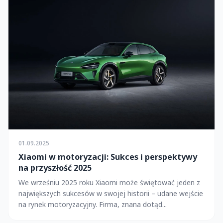
01.09.2025
Xiaomi w motoryzacji: Sukces i perspektywy
na przyszłość 2025
We wrześniu 2025 roku Xiaomi może świętować jeden z
największych sukcesów w swojej historii – udane wejście
na rynek motoryzacyjny. Firma, znana dotąd...