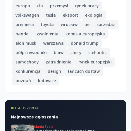
europa
cła
przemysł
rynek pracy
volkswagen
tesla
eksport
ekologia
premiera
toyota
wrocław
ue
sprzedaż
handel
zwolnienia
komisja europejska
elon musk
warszawa
donald trump
półprzewodniki
bmw
chery
stellantis
samochody
zatrudnienie
rynek europejski
konkurencja
design
łańcuch dostaw
poznań
katowice
OGŁOSZENIA
Najnowsze ogłoszenia
Škoda Fabia