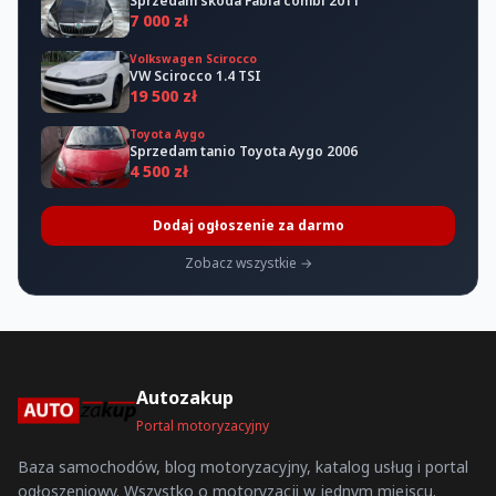
Sprzedam skoda Fabia combi 2011
7 000 zł
Volkswagen Scirocco
VW Scirocco 1.4 TSI
19 500 zł
Toyota Aygo
Sprzedam tanio Toyota Aygo 2006
4 500 zł
Dodaj ogłoszenie za darmo
Zobacz wszystkie →
Autozakup
Portal motoryzacyjny
Baza samochodów, blog motoryzacyjny, katalog usług i portal
ogłoszeniowy. Wszystko o motoryzacji w jednym miejscu.