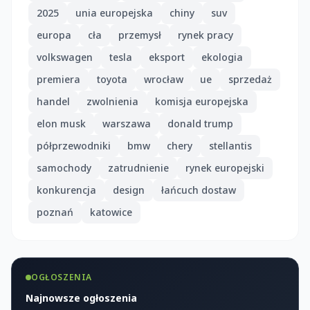
2025
unia europejska
chiny
suv
europa
cła
przemysł
rynek pracy
volkswagen
tesla
eksport
ekologia
premiera
toyota
wrocław
ue
sprzedaż
handel
zwolnienia
komisja europejska
elon musk
warszawa
donald trump
półprzewodniki
bmw
chery
stellantis
samochody
zatrudnienie
rynek europejski
konkurencja
design
łańcuch dostaw
poznań
katowice
OGŁOSZENIA
Najnowsze ogłoszenia