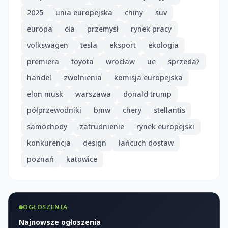
2025
unia europejska
chiny
suv
europa
cła
przemysł
rynek pracy
volkswagen
tesla
eksport
ekologia
premiera
toyota
wrocław
ue
sprzedaż
handel
zwolnienia
komisja europejska
elon musk
warszawa
donald trump
półprzewodniki
bmw
chery
stellantis
samochody
zatrudnienie
rynek europejski
konkurencja
design
łańcuch dostaw
poznań
katowice
OGŁOSZENIA
Najnowsze ogłoszenia