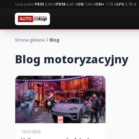
Ceny paliw:
PB95
6,09 zł
PB98
6,65 zł
ON
7,64 zł
ON+
7,79 zł
LPG
3,78 zł
Strona główna
Blog
Blog motoryzacyjny
13.07.2025