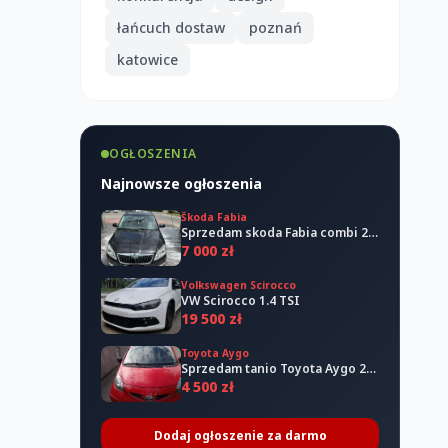
łańcuch dostaw
poznań
katowice
OGŁOSZENIA
Najnowsze ogłoszenia
Škoda Fabia
Sprzedam skoda Fabia combi 2011
7 000 zł
Volkswagen Scirocco
VW Scirocco 1.4 TSI
19 500 zł
Toyota Aygo
Sprzedam tanio Toyota Aygo 2006
4 500 zł
Dodaj ogłoszenie za darmo