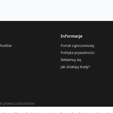
Informacje
chodów
Portal ogłoszeniowy
Polityka prywatności
Reklamuj się
Jak działają leady?
e prawa zastrzeżone
Wykonanie strony:
tworzenie stron www Katowice