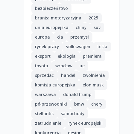
bezpieczeństwo
branża motoryzacyjna
2025
unia europejska
chiny
suv
europa
cła
przemysł
rynek pracy
volkswagen
tesla
eksport
ekologia
premiera
toyota
wrocław
ue
sprzedaż
handel
zwolnienia
komisja europejska
elon musk
warszawa
donald trump
półprzewodniki
bmw
chery
stellantis
samochody
zatrudnienie
rynek europejski
konkurencja
design