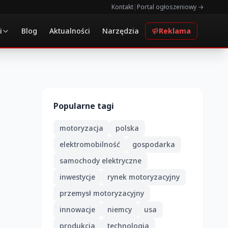
Kontakt
|
Portal ogłoszeniowy →
i
Blog
Aktualności
Narzędzia
Reklama
Popularne tagi
motoryzacja
polska
elektromobilność
gospodarka
samochody elektryczne
inwestycje
rynek motoryzacyjny
przemysł motoryzacyjny
innowacje
niemcy
usa
produkcja
technologia