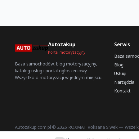
Autozakup
Serwis
Portal motoryzacyjny
Baza samo
Baza samochodów, blog motoryzacyjny,
Blog
katalog usług i portal ogłoszeniowy.
Usługi
Wszystko o motoryzacji w jednym miejscu.
Narzędzia
Kontakt
Autozakup.com.pl © 2026 ROXMAT Roksana Siwek — Wszelki