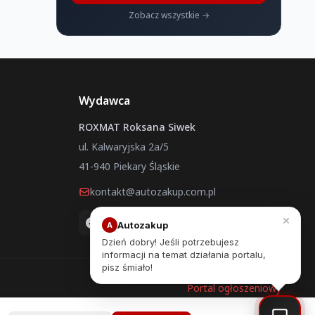
Zobacz wszystkie →
Wydawca
ROXMAT Roksana Siwek
ul. Kalwaryjska 2a/5
41-940 Piekary Śląskie
kontakt@autozakup.com.pl
×
Autozakup
A
Dzień dobry! Jeśli potrzebujesz
informacji na temat działania portalu,
pisz śmiało!
Portal ogłoszeniowy