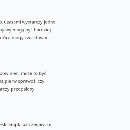
b. Czasami wystarczy jedno
 objawy mogą być bardziej
 które mogą zwiastować
k powinien, może to być
najpierw sprawdź, czy
arczy przepalony
eśli lampki ostrzegawcze,