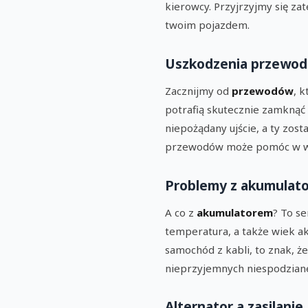
kierowcy. Przyjrzyjmy się z
twoim pojazdem.
Uszkodzenia przewo
Zacznijmy od
przewodów
, 
potrafią skutecznie zamknąć d
niepożądany ujście, a ty zos
przewodów może pomóc w wyk
Problemy z akumulat
A co z
akumulatorem
? To s
temperatura, a także wiek ak
samochód z kabli, to znak, że
nieprzyjemnych niespodzian
Alternator a zasilanie