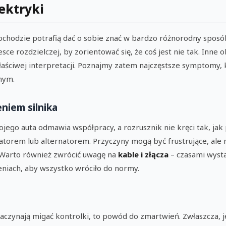
ektryki
chodzie potrafią dać o sobie znać w bardzo różnorodny sposó
sce rozdzielczej, by zorientować się, że coś jest nie tak. Inne
łaściwej interpretacji. Poznajmy zatem najczęstsze symptomy,
nym.
niem silnika
wojego auta odmawia współpracy, a rozrusznik nie kręci tak, ja
orem lub alternatorem. Przyczyny mogą być frustrujące, ale 
 Warto również zwrócić uwagę na
kable i złącza
– czasami wyst
eniach, aby wszystko wróciło do normy.
zaczynają migać kontrolki, to powód do zmartwień. Zwłaszcza, j