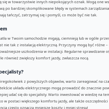
cą się w towarzystwie innych niepokojących oznak. Mogą one w
 po bardziej skomplikowane błędy w systemach zarządzania si
ją tańczyć, zatrzymaj się i pomyśl, co może być nie tak.
iem
iatła w Twoim samochodzie migają, ciemnieją lub w ogóle przest
st nie tak z instalacją elektryczną. Przyczyny mogą być różne 
oważniejsze uszkodzenia w instalacji. Regularne sprawdzanie o
le również zwiększy komfort jazdy, zwłaszcza nocą.
pecjalisty?
óregokolwiek z powyższych objawów, warto zareagować na cz
tekście układu elektrycznego mogą prowadzić do znacznie poważ
 lepiej udać się do specjalisty. Warto inwestować w wiedzę na 
ylko w postaci większego komfortu jazdy, ale także oszczędnośc
ncja często oznacza mniejsze koszty i mniej stresu!