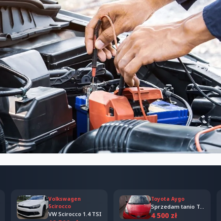
Volkswagen
Toyota Aygo
Scirocco
Sprzedam tanio Toyota Aygo 2006
VW Scirocco 1.4 TSI
4 500 zł