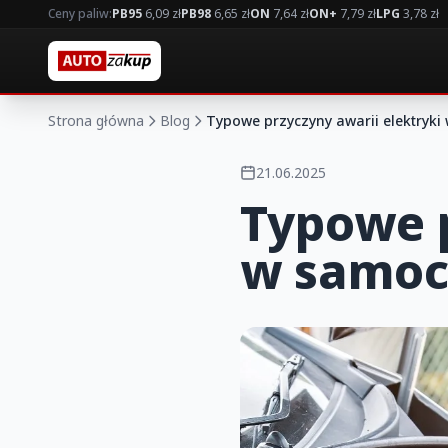
Ceny paliw:
PB95
6,09 zł
PB98
6,65 zł
ON
7,64 zł
ON+
7,79 zł
LPG
3,78 zł
Strona główna
Blog
Typowe przyczyny awarii elektryk
21.06.2025
Typowe p
w samoc