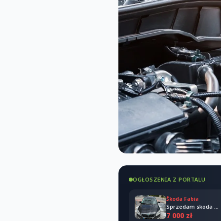
OGŁOSZENIA Z PORTALU
Škoda Fabia
Sprzedam skoda Fabia combi 2011
7 000 zł