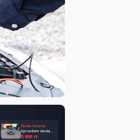
Škoda Octavia
Sprzedam skodę octavia 2008
8 000 zł