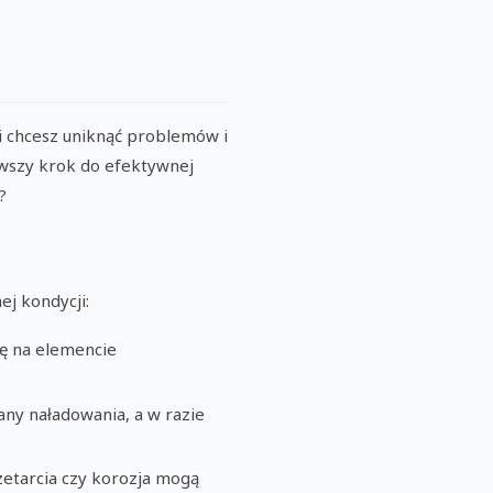
i chcesz uniknąć problemów i
erwszy krok do efektywnej
?
j kondycji:
ię na elemencie
any naładowania, a w razie
rzetarcia czy korozja mogą