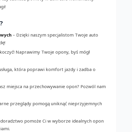
gi!
?
owych
– Dzięki naszym specjalistom Twoje auto
dę!
askoczyć! Naprawimy Twoje opony, byś mógł
sługa, która poprawi komfort jazdy i zadba o
sz miejsca na przechowywanie opon? Pozwól nam
arne przeglądy pomogą uniknąć nieprzyjemnych
 doradztwo pomoże Ci w wyborze idealnych opon
iami.