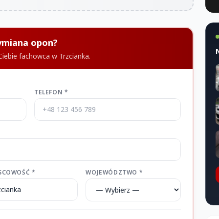
Wymiana opon?
Ciebie fachowca w Trzcianka.
TELEFON *
SCOWOŚĆ *
WOJEWÓDZTWO *