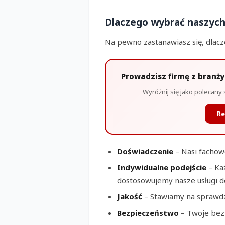
Dlaczego wybrać naszych
Na pewno zastanawiasz się, dlac
Prowadzisz firmę z branż
Wyróżnij się jako polecany 
Re
Doświadczenie
– Nasi fachowc
Indywidualne podejście
– Każ
dostosowujemy nasze usługi d
Jakość
– Stawiamy na sprawdz
Bezpieczeństwo
– Twoje bezp