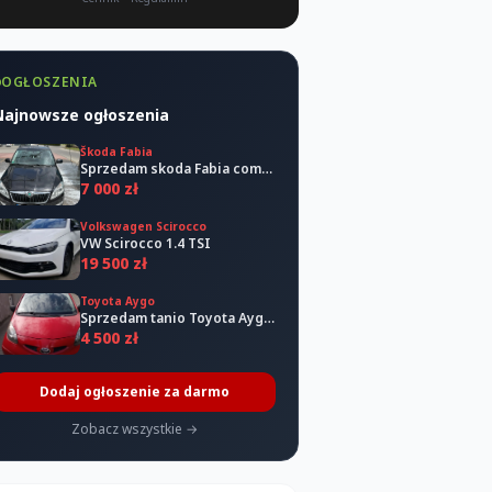
OGŁOSZENIA
Najnowsze ogłoszenia
Škoda Fabia
Sprzedam skoda Fabia combi 2011
7 000 zł
Volkswagen Scirocco
VW Scirocco 1.4 TSI
19 500 zł
Toyota Aygo
Sprzedam tanio Toyota Aygo 2006
4 500 zł
Dodaj ogłoszenie za darmo
Zobacz wszystkie →