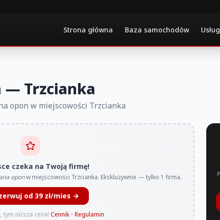
Strona główna
Baza samochodów
Usług
 — Trzcianka
ana opon w miejscowości Trzcianka
sce czeka na Twoją firmę!
ana opon
w miejscowości Trzcianka. Ekskluzywnie — tylko 1 firma.
zerwuj od 39 zł/mies →
, tym niższa cena!
Cennik
•
Regulamin