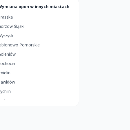
Wymiana opon w innych miastach
Praszka
orzów Śląski
Wyrzysk
Jabłonowo Pomorskie
Goleniów
Sochocin
mielin
Zawidów
ychlin
Radzymin
ęblin
Gostyń
olice