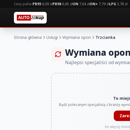
Ceny paliw:
PB95
6,09 zł
PB98
6,65 zł
ON
7,64 zł
ON+
7,79 zł
LPG
3,78 zł
Strona główna
Usługi
Wymiana opon
Trzcianka
Wymiana opon
Najlepsi specjaliści od wymi
To miej
Bądź polecanym specjalistą z branży
wymi
Zare
Im więcej miast