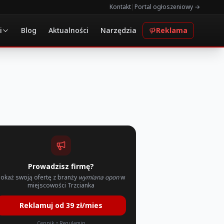
Kontakt
|
Portal ogłoszeniowy →
i
Blog
Aktualności
Narzędzia
Reklama
Prowadzisz firmę?
Pokaż swoją ofertę z branży
wymiana opon
w
miejscowości Trzcianka
Reklamuj od 39 zł/mies
Cennik
•
Regulamin