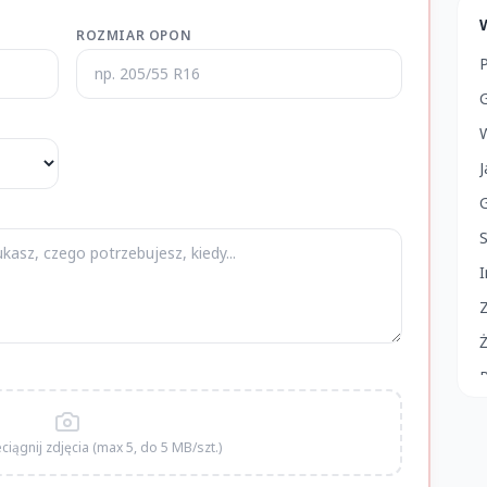
ROZMIAR OPON
G
I
Ż
D
zeciągnij zdjęcia (max 5, do 5 MB/szt.)
P