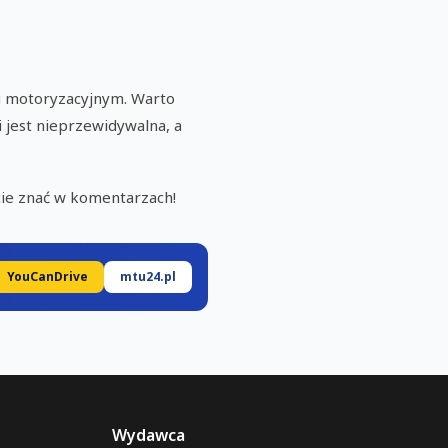
ku motoryzacyjnym. Warto
 jest nieprzewidywalna, a
cie znać w komentarzach!
YouCanDrive
mtu24.pl
Wydawca