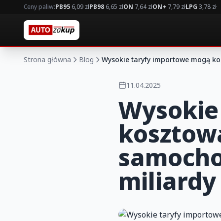
Ceny paliw:
PB95
6,09 zł
PB98
6,65 zł
ON
7,64 zł
ON+
7,79 zł
LPG
3,78 zł
Strona główna
Blog
Wysokie taryfy importowe mogą ko
11.04.2025
Wysokie
kosztow
samocho
miliardy