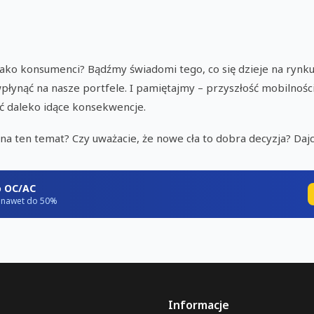
jako konsumenci? Bądźmy świadomi tego, co się dzieje na ryn
płynąć na nasze portfele. I pamiętajmy – przyszłość mobilności
ć daleko idące konsekwencje.
na ten temat? Czy uważacie, że nowe cła to dobra decyzja? Daj
o OC/AC
ź nawet do 50%
Informacje