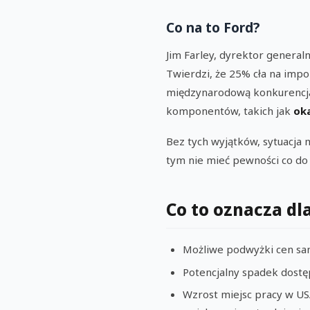
Co na to Ford?
Jim Farley, dyrektor general
Twierdzi, że 25% cła na im
międzynarodową konkurencją.
komponentów, takich jak
ok
Bez tych wyjątków, sytuacja m
tym nie mieć pewności co do
Co to oznacza d
Możliwe podwyżki cen sa
Potencjalny spadek dostę
Wzrost miejsc pracy w USA