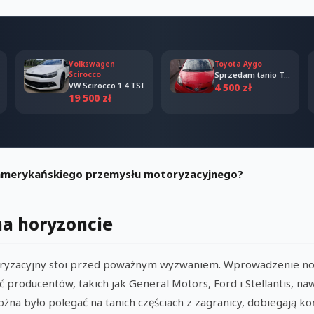
Volkswagen
Toyota Aygo
Scirocco
Sprzedam tanio Toyota Aygo 2006
VW Scirocco 1.4 TSI
4 500 zł
19 500 zł
 amerykańskiego przemysłu motoryzacyjnego?
na horyzoncie
ryzacyjny stoi przed poważnym wyzwaniem. Wprowadzenie no
roducentów, takich jak General Motors, Ford i Stellantis, n
ożna było polegać na tanich częściach z zagranicy, dobiegają ko