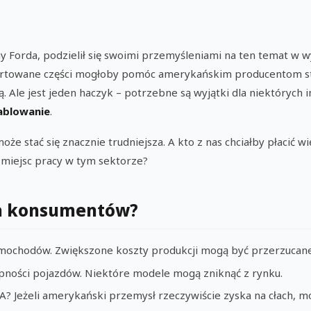
ny Forda, podzielił się swoimi przemyśleniami na ten temat w 
portowane części mogłoby pomóc amerykańskim producentom st
 Ale jest jeden haczyk – potrzebne są wyjątki dla niektórych
ablowanie
.
oże stać się znacznie trudniejsza. A kto z nas chciałby płacić w
 miejsc pracy w tym sektorze?
la konsumentów?
mochodów. Zwiększone koszty produkcji mogą być przerzucane
pności pojazdów. Niektóre modele mogą zniknąć z rynku.
? Jeżeli amerykański przemysł rzeczywiście zyska na cłach, mo