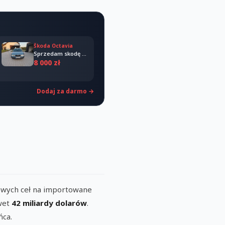
Škoda Octavia
Sprzedam skodę octavia 2008
8 000 zł
Dodaj za darmo →
wych ceł na importowane
awet
42 miliardy dolarów
.
ńca.