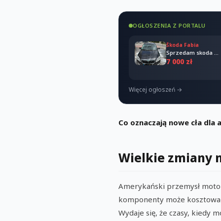
OGŁOSZENIA Z PORTALU
Škoda Fabia
Sprzedam skoda Fabia combi 2011
7 000 zł
Więcej ogłoszeń →
Co oznaczają nowe cła dla
Wielkie zmiany 
Amerykański przemysł moto
komponenty może kosztować p
Wydaje się, że czasy, kiedy m