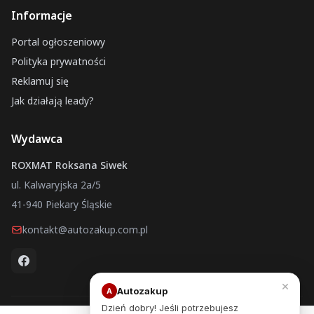
Informacje
Portal ogłoszeniowy
Polityka prywatności
Reklamuj się
Jak działają leady?
Wydawca
ROXMAT Roksana Siwek
ul. Kalwaryjska 2a/5
41-940 Piekary Śląskie
kontakt@autozakup.com.pl
×
Autozakup
A
Dzień dobry! Jeśli potrzebujesz