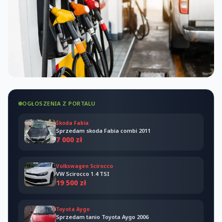
OGŁOSZENIA Z PORTALU
Škoda Fabia
Sprzedam skoda Fabia combi 2011
7 000 zł
Volkswagen Scirocco
VW Scirocco 1.4 TSI
19 500 zł
Toyota Aygo
Sprzedam tanio Toyota Aygo 2006