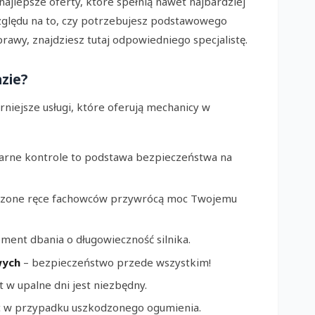
najlepsze oferty, które spełnią nawet najbardziej
ględu na to, czy potrzebujesz podstawowego
awy, znajdziesz tutaj odpowiedniego specjalistę.
azie?
niejsze usługi, które oferują mechanicy w
arne kontrole to podstawa bezpieczeństwa na
czone ręce fachowców przywrócą moc Twojemu
ment dbania o długowieczność silnika.
wych
– bezpieczeństwo przede wszystkim!
 w upalne dni jest niezbędny.
 w przypadku uszkodzonego ogumienia.