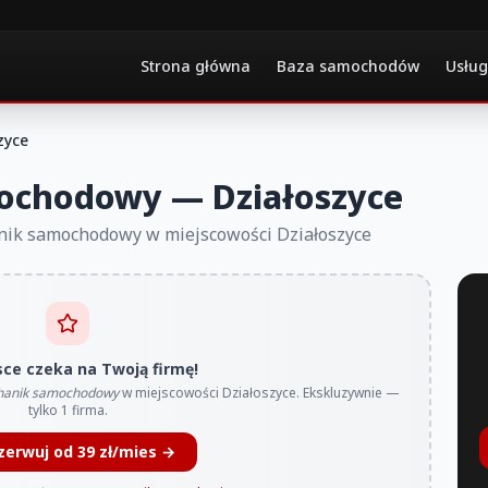
Strona główna
Baza samochodów
Usług
zyce
ochodowy — Działoszyce
anik samochodowy w miejscowości Działoszyce
sce czeka na Twoją firmę!
anik samochodowy
w miejscowości Działoszyce. Ekskluzywnie —
tylko 1 firma.
zerwuj od 39 zł/mies →