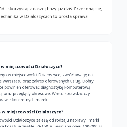
 i skorzystaj z naszej bazy już dziś. Przekonaj się,
echanika w Działoszycach to prosta sprawa!
w miejscowości Działoszyce?
go w miejscowości Działoszyce, zwróć uwagę na
ie warsztatu oraz zakres oferowanych usług. Dobry
ce powinien oferować diagnostykę komputerową,
ji oraz przeglądy okresowe. Warto sprawdzić czy
prawie konkretnych marek.
a w miejscowości Działoszyce?
wości Działoszyce zależą od rodzaju naprawy i marki
kosztuje zwykle 50-150 zł, wymiana oleju 100-200 zł,