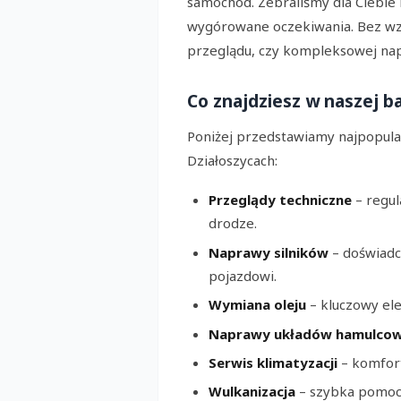
samochód. Zebraliśmy dla Ciebie 
wygórowane oczekiwania. Bez wz
przeglądu, czy kompleksowej napr
Co znajdziesz w naszej b
Poniżej przedstawiamy najpopular
Działoszycach:
Przeglądy techniczne
– regul
drodze.
Naprawy silników
– doświad
pojazdowi.
Wymiana oleju
– kluczowy ele
Naprawy układów hamulco
Serwis klimatyzacji
– komfort
Wulkanizacja
– szybka pomoc