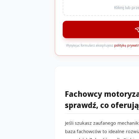
Kliknij lub pr
Wysyłając formularz akceptujesz
politykę prywatn
Fachowcy motoryzac
sprawdź, co oferują
Jeśli szukasz zaufanego mechanik
baza fachowców to idealne rozwią