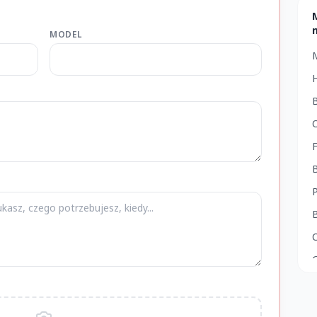
MODEL
H
C
O