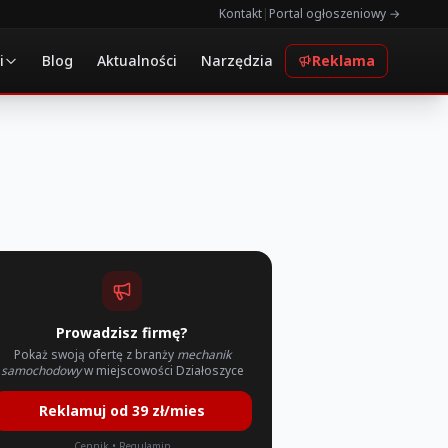
Kontakt
|
Portal ogłoszeniowy →
i
Blog
Aktualności
Narzędzia
Reklama
Prowadzisz firmę?
Pokaż swoją ofertę z branży
mechanik
samochodowy
w miejscowości Działoszyce
Reklamuj od 39 zł/mies
Cennik
•
Regulamin