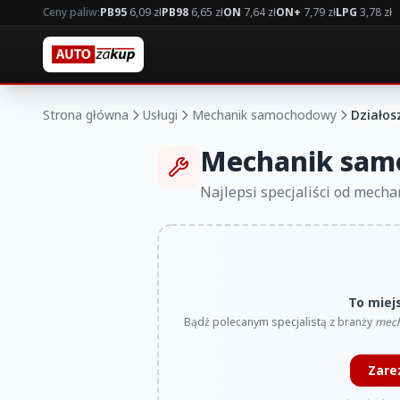
Ceny paliw:
PB95
6,09 zł
PB98
6,65 zł
ON
7,64 zł
ON+
7,79 zł
LPG
3,78 zł
Strona główna
Usługi
Mechanik samochodowy
Działos
Mechanik sam
Najlepsi specjaliści od mech
To miej
Bądź polecanym specjalistą z branży
mech
Zare