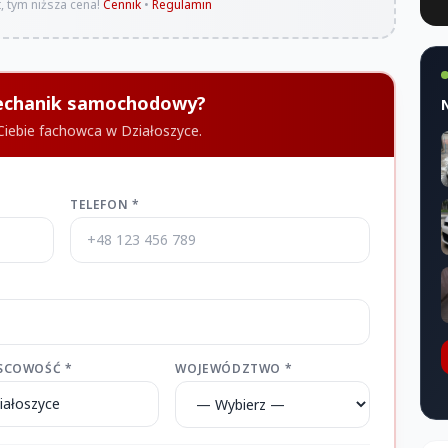
, tym niższa cena!
Cennik
•
Regulamin
Mechanik samochodowy?
 Ciebie fachowca w Działoszyce.
TELEFON *
SCOWOŚĆ *
WOJEWÓDZTWO *