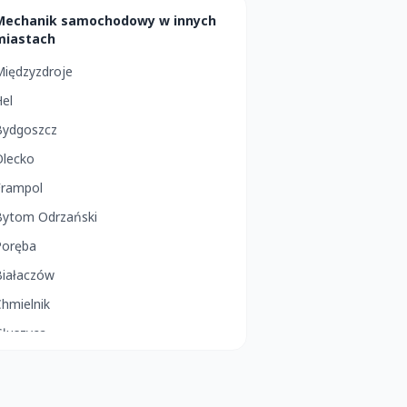
Mechanik samochodowy w innych
miastach
Międzyzdroje
el
Bydgoszcz
Olecko
Frampol
Bytom Odrzański
Poręba
Białaczów
hmielnik
Głuszyca
pole Lubelskie
Opatów