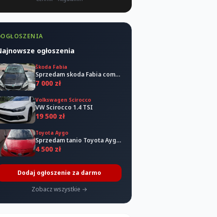
OGŁOSZENIA
Najnowsze ogłoszenia
Škoda Fabia
Sprzedam skoda Fabia combi 2011
7 000 zł
Volkswagen Scirocco
VW Scirocco 1.4 TSI
19 500 zł
Toyota Aygo
Sprzedam tanio Toyota Aygo 2006
4 500 zł
Dodaj ogłoszenie za darmo
Zobacz wszystkie →