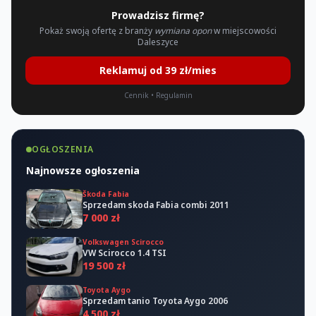
Prowadzisz firmę?
Pokaż swoją ofertę z branży
wymiana opon
w miejscowości
Daleszyce
Reklamuj od 39 zł/mies
Cennik
•
Regulamin
OGŁOSZENIA
Najnowsze ogłoszenia
Škoda Fabia
Sprzedam skoda Fabia combi 2011
7 000 zł
Volkswagen Scirocco
VW Scirocco 1.4 TSI
19 500 zł
Toyota Aygo
Sprzedam tanio Toyota Aygo 2006
4 500 zł