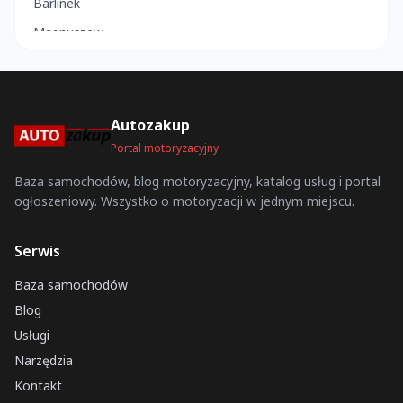
Barlinek
Magnuszew
Młynary
Łabiszyn
Dobra
Autozakup
Łomża
Portal motoryzacyjny
Krzywiń
Baza samochodów, blog motoryzacyjny, katalog usług i portal
ogłoszeniowy. Wszystko o motoryzacji w jednym miejscu.
Brzozów
Wołów
Serwis
Jaraczewo
Baza samochodów
Pilzno
Blog
Żuromin
Usługi
Kock
Narzędzia
Słomniki
Kontakt