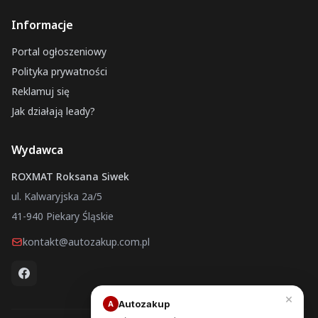
Kluczbork
Informacje
Śmigiel
Paczków
Portal ogłoszeniowy
Brzesko
Polityka prywatności
Reklamuj się
Opoczno
Jak działają leady?
Bolków
Łódź
Wydawca
Stopnica
ROXMAT Roksana Siwek
ul. Kalwaryjska 2a/5
41-940 Piekary Śląskie
kontakt@autozakup.com.pl
×
Autozakup
A