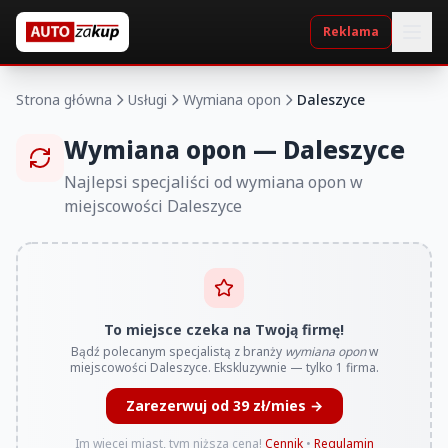
Reklama
Strona główna
Usługi
Wymiana opon
Daleszyce
Wymiana opon — Daleszyce
Najlepsi specjaliści od wymiana opon w
miejscowości Daleszyce
To miejsce czeka na Twoją firmę!
Bądź polecanym specjalistą z branży
wymiana opon
w
miejscowości Daleszyce. Ekskluzywnie — tylko 1 firma.
Zarezerwuj od 39 zł/mies →
Im więcej miast, tym niższa cena!
Cennik
•
Regulamin