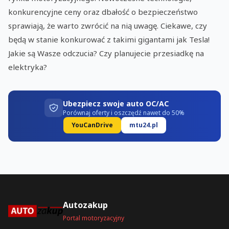
konkurencyjne ceny oraz dbałość o bezpieczeństwo
sprawiają, że warto zwrócić na nią uwagę. Ciekawe, czy
będą w stanie konkurować z takimi gigantami jak Tesla!
Jakie są Wasze odczucia? Czy planujecie przesiadkę na
elektryka?
Ubezpiecz swoje auto OC/AC
Porównaj oferty i oszczędź nawet do 50%
YouCanDrive
mtu24.pl
Autozakup
Portal motoryzacyjny