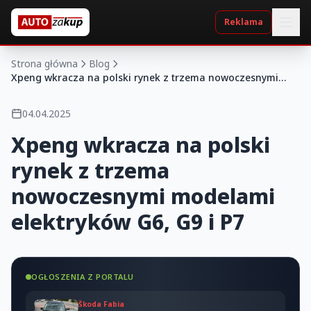
Reklama
Strona główna
Blog
Xpeng wkracza na polski rynek z trzema nowoczesnymi
modelami elektryków G6, G9 i P7
04.04.2025
Xpeng wkracza na polski
rynek z trzema
nowoczesnymi modelami
elektryków G6, G9 i P7
OGŁOSZENIA Z PORTALU
Škoda Fabia