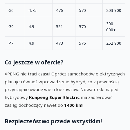
G6
4,75
476
570
203 900
300
G9
4,9
551
570
000+
P7
4,9
473
576
252 900
Co jeszcze w ofercie?
XPENG nie traci czasu! Oprócz samochodów elektrycznych
planuje również wprowadzenie hybryd, co z pewnością
przyciągnie uwagę wielu kierowców. Nowatorski napęd
hybrydowy
Kunpeng Super Electric
ma zaoferować
zasięg dochodzący nawet do
1400 km
!
Bezpieczeństwo przede wszystkim!