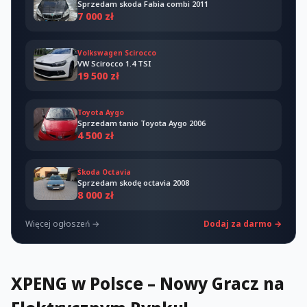
Sprzedam skoda Fabia combi 2011
7 000 zł
Volkswagen Scirocco
VW Scirocco 1.4 TSI
19 500 zł
Toyota Aygo
Sprzedam tanio Toyota Aygo 2006
4 500 zł
Škoda Octavia
Sprzedam skodę octavia 2008
8 000 zł
Więcej ogłoszeń →
Dodaj za darmo →
XPENG w Polsce – Nowy Gracz na