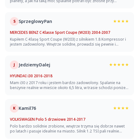
planety, a jak na taką moc spalanie potrafi być znośne przy
spokojnej jeździe. Wnętrze świetnie wykończone, elektrohydraulika
dachu i drzwi działa bez zarzutu, awaryjności jak na razie brak.
Jedyny minus to bagażnik - malutki, na dłuższy wyjazd we dwoje
trzeba się mocno pakować. Cena kosmiczna, ale za te osiągi i
SprzeglowyPan
S
★★★★
unikatowość dałem cztery gwiazdki.
MERCEDES BENZ C-Klasse Sport Coupe (W203) 2004-2007
Kupiłem C-Klasę Sport Coupe (W203) z silnikiem 1.8 Kompressor i
jestem zadowolony. Wnętrze solidne, prowadzi się pewnie i
stabilnie na autostradzie, spalanie w mieście około 9-10 litrów, w
trasie schodzi do 7. Bagażnik jak na coupe daje radę, a części nie
są przesadnie drogie. Minus to lakier, bo potrafi łapać rdzę na
klapie i progach, więc trzeba pilnować.
JedziemyDalej
J
★★★★★
HYUNDAI i30 2016-2018
Mam i30 z 2017 roku i jestem bardzo zadowolony. Spalanie na
benzynie realnie w mieście około 6,5 litra, w trasie schodzi poniżej
5. Wnętrze solidne, nic nie skrzypi, prowadzi się pewnie i stabilnie.
Bagażnik pojemny jak na kompakt, do tego zero poważnych awarii
- naprawdę porządny i bezawaryjny samochód.
Kamil76
K
★★★★
VOLKSWAGEN Polo 5 drzwiowe 2014-2017
Polo bardzo solidnie zrobione, wnętrze trzyma się dobrze nawet
po latach i pasuje idealnie na miasto. Silnik 1.2 TSI pali realnie
około 6 litrów, prowadzi się pewnie, a jak na segment B materiały w