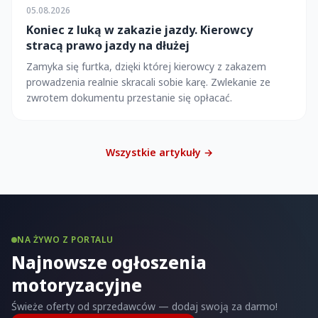
05.08.2026
Koniec z luką w zakazie jazdy. Kierowcy
stracą prawo jazdy na dłużej
Zamyka się furtka, dzięki której kierowcy z zakazem
prowadzenia realnie skracali sobie karę. Zwlekanie ze
zwrotem dokumentu przestanie się opłacać.
Wszystkie artykuły →
NA ŻYWO Z PORTALU
Najnowsze ogłoszenia
motoryzacyjne
Świeże oferty od sprzedawców — dodaj swoją za darmo!