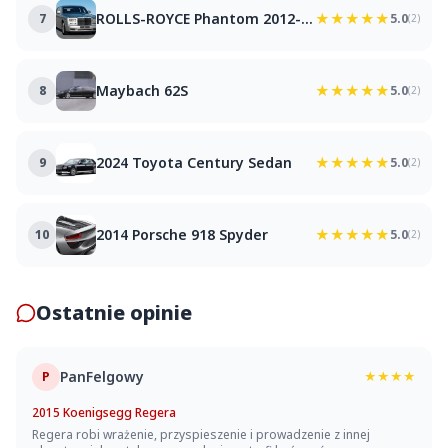
ROLLS-ROYCE Phantom 2012-2017
★★★★★
7
5.0
(2)
Maybach 62S
★★★★★
8
5.0
(2)
2024 Toyota Century Sedan
★★★★★
9
5.0
(2)
2014 Porsche 918 Spyder
★★★★★
10
5.0
(2)
Ostatnie opinie
PanFelgowy
P
★★★★
2015 Koenigsegg Regera
Regera robi wrażenie, przyspieszenie i prowadzenie z innej