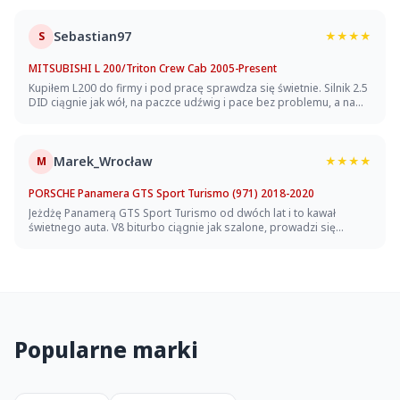
środku są przyzwoite. Jedyny minus to mały bagażnik, na większy
wyjazd rodzinny trzeba się nieźle pakować, ale poza tym auto
praktycznie bezawaryjne.
Sebastian97
S
★★★★
MITSUBISHI L 200/Triton Crew Cab 2005-Present
Kupiłem L200 do firmy i pod pracę sprawdza się świetnie. Silnik 2.5
DID ciągnie jak wół, na paczce udźwig i pace bez problemu, a na
pace zmieści się naprawdę dużo. Spalanie w trasie realne 9-10 l, w
mieście robi się 12, ale to duży pickup, więc trudno narzekać.
Prowadzenie sztywne jak to w aucie z ramą, wnętrze proste ale
wytrzymałe, jedyny minus to twardawe zawieszenie na pustej pace
Marek_Wrocław
M
★★★★
- trzęsie na dziurach.
PORSCHE Panamera GTS Sport Turismo (971) 2018-2020
Jeżdżę Panamerą GTS Sport Turismo od dwóch lat i to kawał
świetnego auta. V8 biturbo ciągnie jak szalone, prowadzi się
rewelacyjnie jak na taką masę, a bagażnik w wersji kombi
naprawdę praktyczny na rodzinne wyjazdy. Jeden minus - spalanie
potrafi dać w kość, w mieście spokojnie 16-18 litrów, na trasie z
nogą przy podłodze jeszcze więcej.
Popularne marki