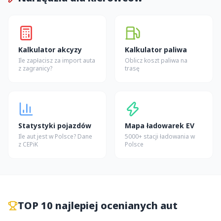
Kalkulator akcyzy
Kalkulator paliwa
Ile zapłacisz za import auta
Oblicz koszt paliwa na
z zagranicy?
trasę
Statystyki pojazdów
Mapa ładowarek EV
Ile aut jest w Polsce? Dane
5000+ stacji ładowania w
z CEPiK
Polsce
TOP 10 najlepiej ocenianych aut