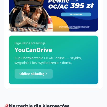
Ergo Hestia prezentuje
YouCanDrive
Kup ubezpieczenie OC/AC online — szybko,
wygodnie i bez wychodzenia z domu.
Oblicz składkę
Narzędzia dla kierowców