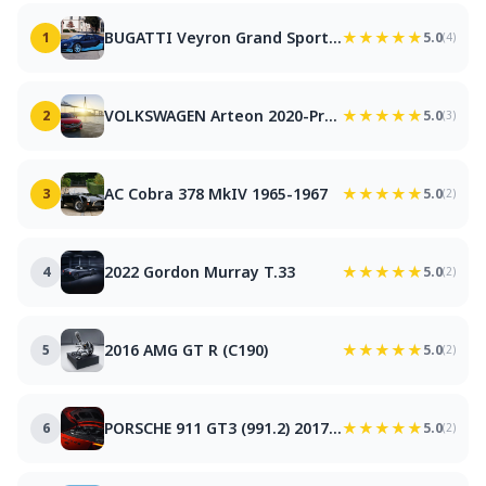
BUGATTI Veyron Grand Sport Vitesse 2012-2015
★★★★★
1
5.0
(4)
VOLKSWAGEN Arteon 2020-Present
★★★★★
2
5.0
(3)
AC Cobra 378 MkIV 1965-1967
★★★★★
3
5.0
(2)
2022 Gordon Murray T.33
★★★★★
4
5.0
(2)
2016 AMG GT R (C190)
★★★★★
5
5.0
(2)
PORSCHE 911 GT3 (991.2) 2017-2021
★★★★★
6
5.0
(2)