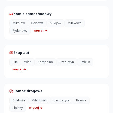
Komis samochodowy
Mikołów
Bobowa
Sulejów
Miłakowo
więcej →
Rydułtowy
Skup aut
Piła
Wleń
Sompolno
Szczuczyn
Imielin
więcej →
Pomoc drogowa
Chełmża
Milanówek
Bartoszyce
Brańsk
więcej →
Lipiany