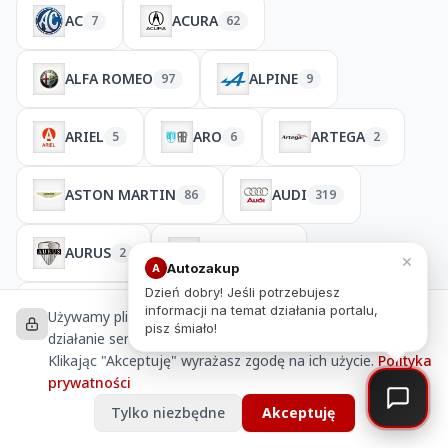
AC
ACURA
7
62
ALFA ROMEO
ALPINE
97
9
ARIEL
ARO
ARTEGA
5
6
2
ASTON MARTIN
AUDI
86
319
AURUS
BENTLEY
2
53
×
Autozakup
A
Dzień dobry! Jeśli potrzebujesz
BMW
BRISTOL
295
22
informacji na temat działania portalu,
Używamy plików cookies, aby zapewnić prawidłowe
pisz śmiało!
działanie serwisu, analizować ruch i personalizować treści.
Klikając "Akceptuję" wyrażasz zgodę na ich użycie.
Polityka
BUFORI
BUGATTI
5
39
prywatności
Tylko niezbędne
Akceptuję
BUICK
BYD
56
8