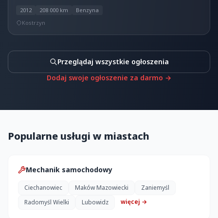
2012
208 000 km
Benzyna
Kostrzyn
Przeglądaj wszystkie ogłoszenia
Dodaj swoje ogłoszenie za darmo →
Popularne usługi w miastach
Mechanik samochodowy
Ciechanowiec
Maków Mazowiecki
Zaniemyśl
więcej →
Radomyśl Wielki
Lubowidz