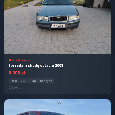
Škoda Octavia
Sprzedam skodę octavia 2008
8 000 zł
2008
207 151 km
Benzyna
Zbójno