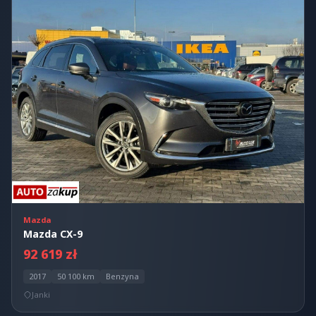
Mazda
Mazda CX-9
92 619 zł
2017
50 100 km
Benzyna
Janki